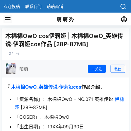
欢迎投稿
联系我们
萌萌商铺
萌萌秀
木棉棉OwO cos伊莉娅 | 木棉棉OwO_英雄传
说·伊莉娅cos作品 [28P-87MB]
3 年前
萌萌
关注
私信
『
木棉棉OwO
_
英雄传说
·
伊莉娅cos
作品介绍 』
「资源名称」：木棉棉OwO – NO.071 英雄传说
伊莉
娅
[28P-87MB]
「COSER」：木棉棉OwO
「出生日期」：19XX年09月30日