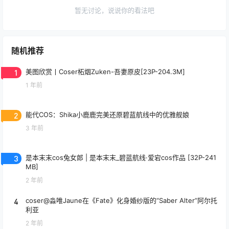
暂无讨论，说说你的看法吧
随机推荐
1
美图欣赏丨Coser柘烟Zuken-吾妻原皮[23P-204.3M]
1 年前
2
能代COS：Shika小鹿鹿完美还原碧蓝航线中的优雅舰娘
3 年前
3
是本末末cos兔女郎 | 是本末末_碧蓝航线·爱宕cos作品 [32P-241
MB]
2 年前
4
coser@淼唯Jaune在《Fate》化身婚纱版的“Saber Alter”阿尔托
利亚
2 年前