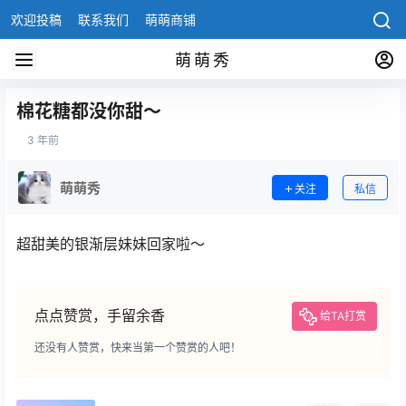
欢迎投稿
联系我们
萌萌商铺
萌萌秀
棉花糖都没你甜～
3 年前
萌萌秀
关注
私信
超甜美的银渐层妹妹回家啦～
点点赞赏，手留余香
给TA打赏
还没有人赞赏，快来当第一个赞赏的人吧！