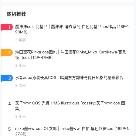
随机推荐
1
蠢沫沫cos_比基尼 | 蠢沫沫_睡衣系列·白色比基尼cos作品 [18P-1
93MB]
3 年前
2
沖田凛花Rinka cos图包 | 沖田凛花Rinka_Miko Kurokawa·百鬼
绫目cos [15P-47MB]
3 年前
3
水淼aqua泳装长离COS：鸣潮东方韵味与夏日风格的精彩融合
3 周前
4
叉子宝宝 COS 光辉 HMS Illustrious [coser@叉子宝宝 cos 图
集]
3 年前
5
miko酱ww cos OL女郎 | miko酱ww_自拍·黑色丝袜cos [185P-1.
27GB]