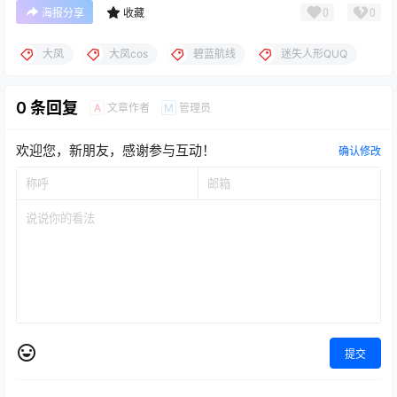
0
0
海报分享
收藏
大凤
大凤cos
碧蓝航线
迷失人形QUQ
0 条回复
文章作者
管理员
A
M
欢迎您，新朋友，感谢参与互动！
确认修改
提交