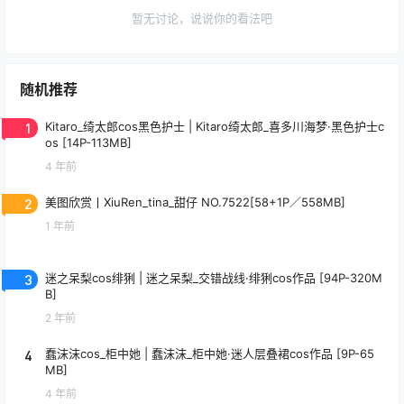
暂无讨论，说说你的看法吧
随机推荐
1
Kitaro_绮太郎cos黑色护士 | Kitaro绮太郎_喜多川海梦·黑色护士c
os [14P-113MB]
4 年前
2
美图欣赏丨XiuRen_tina_甜仔 NO.7522[58+1P／558MB]
1 年前
3
迷之呆梨cos绯猁 | 迷之呆梨_交错战线·绯猁cos作品 [94P-320M
B]
2 年前
4
蠢沫沫cos_柜中她 | 蠢沫沫_柜中她·迷人层叠裙cos作品 [9P-65
MB]
4 年前