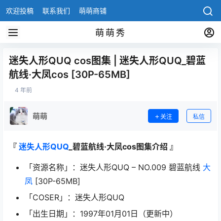
欢迎投稿
联系我们
萌萌商铺
萌萌秀
迷失人形QUQ cos图集 | 迷失人形QUQ_碧蓝
航线·大凤cos [30P-65MB]
4 年前
萌萌
关注
私信
『
迷失人形QUQ
_碧蓝航线·大凤cos图集介绍 』
「资源名称」：迷失人形QUQ – NO.009 碧蓝航线
大
凤
[30P-65MB]
「COSER」：迷失人形QUQ
「出生日期」：1997年01月01日（更新中）