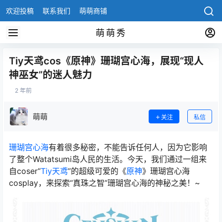
欢迎投稿
联系我们
萌萌商铺
萌萌秀
Tiy天鸢cos《原神》珊瑚宫心海，展现“现人
神巫女”的迷人魅力
2 年前
萌萌
关注
私信
珊瑚宫心海
有着很多秘密，不能告诉任何人，因为它影响
了整个Watatsumi岛人民的生活。今天，我们通过一组来
自coser“
Tiy天鸢
”的超级可爱的《
原神
》珊瑚宫心海
cosplay，来探索“真珠之智”珊瑚宫心海的神秘之美！~