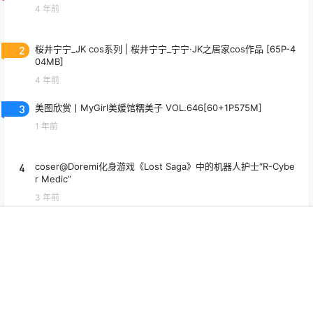
4 年前
2
桜井宁宁_JK cos系列 | 桜井宁宁_宁宁·JK之居家cos作品 [65P-4
04MB]
4 年前
3
美图欣赏丨MyGirl美媛馆糯美子 VOL.646[60+1P575M]
1 年前
4
coser@Doremi化身游戏《Lost Saga》中的机器人护士“R-Cybe
r Medic”
3 年前
5
美图欣赏丨Coser艾西Aiwest-湊阿库娅[55P-274.4M]
首页
专题
搜索
我的
1 年前
6
汪知子办公OL,午休时工位上发呆的她真好看~
3 周前