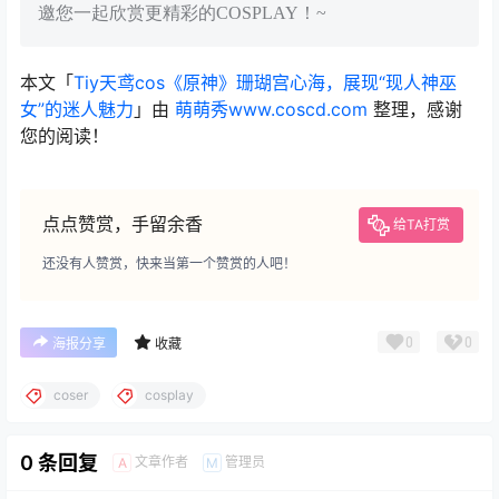
邀您一起欣赏更精彩的COSPLAY！~
本文「
Tiy天鸢cos《原神》珊瑚宫心海，展现“现人神巫
女”的迷人魅力
」由
萌萌秀www.coscd.com
整理，感谢
您的阅读！
点点赞赏，手留余香
给TA打赏
还没有人赞赏，快来当第一个赞赏的人吧！
0
0
海报分享
收藏
coser
cosplay
0 条回复
文章作者
管理员
A
M