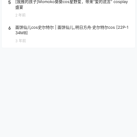
5
[我推的孩子]Momoko葵葵cos星野爱，带来“爱的谎言” cosplay
盛宴
2 年前
6
面饼仙儿cos史尔特尔 | 面饼仙儿_明日方舟·史尔特尔cos [22P-1
34MB]
3 年前