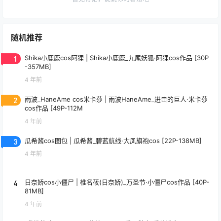
随机推荐
1
Shika小鹿鹿cos阿狸 | Shika小鹿鹿_九尾妖狐·阿狸cos作品 [30P
-357MB]
4 年前
2
雨波_HaneAme cos米卡莎 | 雨波HaneAme_进击的巨人·米卡莎
cos作品 [49P-112M
4 年前
3
瓜希酱cos图包 | 瓜希酱_碧蓝航线·大凤旗袍cos [22P-138MB]
4 年前
4
日奈娇cos小僵尸 | 椎名莜(日奈娇)_万圣节·小僵尸cos作品 [40P-
81MB]
4 年前