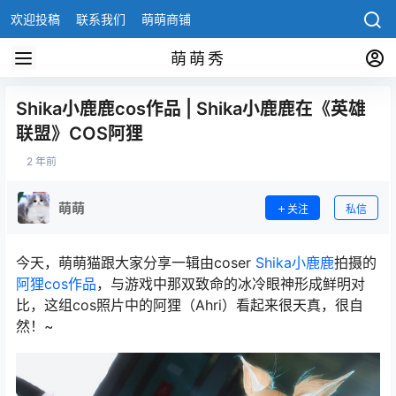
欢迎投稿
联系我们
萌萌商铺
萌萌秀
Shika小鹿鹿cos作品 | Shika小鹿鹿在《英雄
联盟》COS阿狸
2 年前
萌萌
关注
私信
今天，萌萌猫跟大家分享一辑由coser
Shika小鹿鹿
拍摄的
阿狸
cos作品
，与游戏中那双致命的冰冷眼神形成鲜明对
比，这组cos照片中的阿狸（Ahri）看起来很天真，很自
然！~