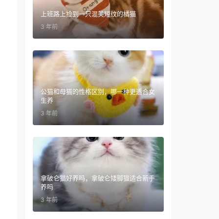
上班路上捡到一只混美短纹的橘猫
3 年前
公猫和母猫的性格区别，哪一种更适合女
生养
3 年前
拿破仑猫好养吗，拿破仑矮脚猫适合新手
养吗
3 年前