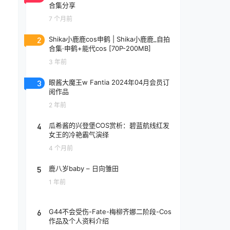
合集分享
7 个月前
2
Shika小鹿鹿cos申鹤 | Shika小鹿鹿_自拍
合集·申鹤+能代cos [70P-200MB]
3 年前
3
眼酱大魔王w Fantia 2024年04月会员订
阅作品
2 年前
4
瓜希酱的兴登堡COS赏析：碧蓝航线红发
女王的冷艳霸气演绎
4 个月前
5
鹿八岁baby – 日向雏田
1 年前
6
G44不会受伤-Fate-梅柳齐娜二阶段-Cos
作品及个人资料介绍