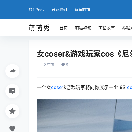
欢迎投稿
联系我们
萌萌商铺
萌萌秀
首页
萌猫视频
萌猫故事
养猫
女coser&游戏玩家cos《尼尔
0
2 年前
一个女
coser
&游戏玩家将向你展示一个 9S
co