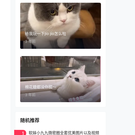
给我玩一下jio jio怎么啦
3 年前
棉花糖都没你甜～
3 年前
随机推荐
1
软妹小九九微密圈全套优美图片以及视频