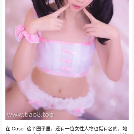
在 Coser 这个圈子里，还有一位女性人物也挺有名的，她