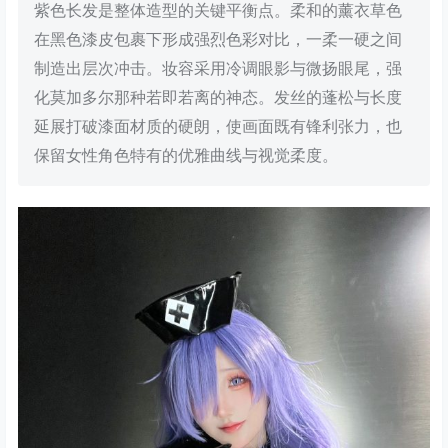
紫色长发是整体造型的关键平衡点。柔和的薰衣草色
在黑色漆皮包裹下形成强烈色彩对比，一柔一硬之间
制造出层次冲击。妆容采用冷调眼影与微扬眼尾，强
化莫加多尔那种若即若离的神态。发丝的蓬松与长度
延展打破漆面材质的硬朗，使画面既有锋利张力，也
保留女性角色特有的优雅曲线与视觉柔度。