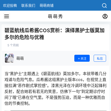
欢迎投稿
联系我们
萌萌商铺
萌萌秀
碧蓝航线瓜希酱COS赏析：演绎黑护士版莫加
多尔的危险与优雅
5 个月前
萌萌
关注
私信
当“黑护士”主题遇上《碧蓝航线》莫加多尔，本就带着几分
戏谑与危险气息。瓜希酱这组黑护士版本cos，在视觉上直
接拉满“恶作剧式掌控感”。漆黑光泽在冷调环境中泛起锋利
反射，配合她若有若无的笑意，仿佛下一句“到定期诊疗时
间了哦”已悬在空气里。不是强势压迫，而是一种优雅而自
信的节奏控制。