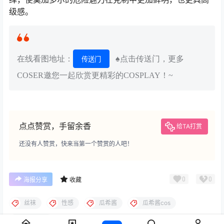
级感。
在线看图地址：
♠点击传送门，更多
传送门
COSER邀您一起欣赏更精彩的COSPLAY！~
点点赞赏，手留余香
给TA打赏
还没有人赞赏，快来当第一个赞赏的人吧！
0
0
海报分享
收藏
丝袜
性感
瓜希酱
瓜希酱cos
碧蓝航线