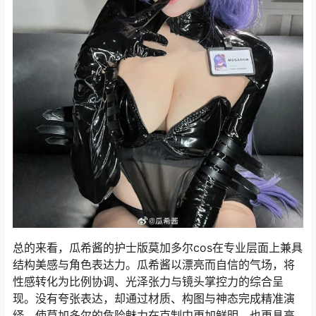
总的来看，瓜希酱的护士版莫加多尔cos在专业层面上兼具
结构美感与角色表达力。瓜希酱以漂亮而自信的气场，将
性感转化为比例协调、光泽张力与镜头掌控力的综合呈
现。没有夸张表达，却通过材质、构图与神态完成精准演
绎，使莫加多尔的危险魅力在克制中更加鲜明，也更具高