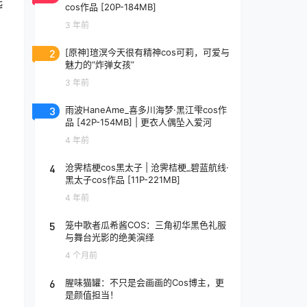
选
cos作品 [20P-184MB]
3 年前
2
[原神]瑄溟今天很有精神cos可莉，可爱与
魅力的“炸弹女孩”
3 年前
3
雨波HaneAme_喜多川海梦·黑江雫cos作
品 [42P-154MB] | 更衣人偶坠入爱河
4 年前
4
沧霁桔梗cos黑太子 | 沧霁桔梗_碧蓝航线·
黑太子cos作品 [11P-221MB]
4 年前
5
笼中歌者瓜希酱COS：三角初华黑色礼服
与舞台光影的绝美演绎
4 个月前
6
腥味猫罐：不只是会画画的Cos博主，更
是颜值担当！