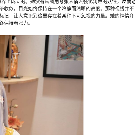
的边界上成立的。她没有试图用夸张表情去强化角色的妖性，反而
条收敛，目光始终保持在一个冷静而清晰的高度。那种视线并不
标记，让人意识到这里存在着某种不可忽视的力量。她的神情介
终保持着张力。