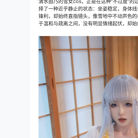
清水由乃的雪女cos，正是在这种“不过度”
择了一种近乎静止的状态：坐姿稳定，身体线
锋利，却始终直指镜头，像雪地中不动声色的
于温和与疏离之间，没有明显情绪起伏，却始