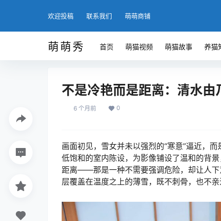
欢迎投稿
联系我们
萌萌商铺
萌萌秀
首页
萌猫视频
萌猫故事
养猫
不是冷艳而是距离：清水由
0
6 个月前
画面初见，雪女并未以强烈的“寒意”逼近，
低饱和的室内陈设，为影像铺设了温和的背景
距离——那是一种不需要强调危险，却让人下
层覆盖在温度之上的薄雪，既不刺骨，也不亲