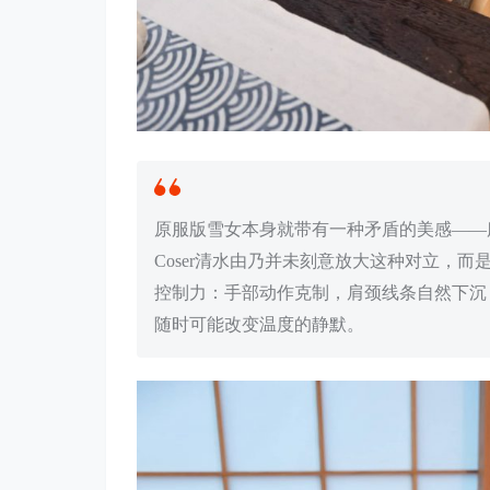
原服版雪女本身就带有一种矛盾的美感——
Coser清水由乃并未刻意放大这种对立，
控制力：手部动作克制，肩颈线条自然下沉
随时可能改变温度的静默。