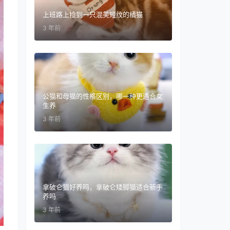
上班路上捡到一只混美短纹的橘猫
3 年前
公猫和母猫的性格区别，哪一种更适合女
生养
3 年前
拿破仑猫好养吗，拿破仑矮脚猫适合新手
养吗
3 年前