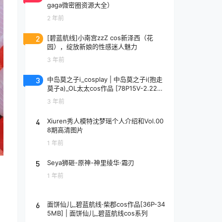
gaga微密圈资源大全）
2 年前
2
[碧蓝航线]小南宫zzZ cos新泽西（花
园），绽放新娘的性感迷人魅力
3 年前
3
中岛莫之子i_cosplay | 中岛莫之子i(抱走
莫子a)_OL太太cos作品 [78P15V-2.22G
B]
3 年前
4
Xiuren秀人模特沈梦瑶个人介绍和Vol.00
8期高清图片
1 年前
5
Seya狮砸-原神-神里绫华·霜刃
1 年前
到
6
面饼仙儿_碧蓝航线·柴郡cos作品[36P-34
5MB] | 面饼仙儿_碧蓝航线cos系列