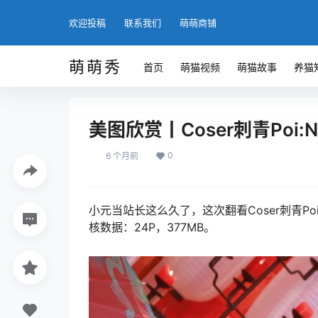
欢迎投稿
联系我们
萌萌商铺
萌萌秀
首页
萌猫视频
萌猫故事
养猫
美图欣赏丨Coser刺青Poi:N
0
6 个月前
小元当站长这么久了，这次翻看Coser刺青Po
核数据：24P，377MB。