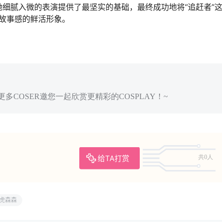
她细腻入微的表演提供了最坚实的基础，最终成功地将“追赶者”
故事感的鲜活形象。
多COSER邀您一起欣赏更精彩的COSPLAY！~
给TA打赏
共0人
虎森森