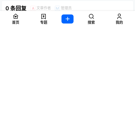
0 条回复
文章作者
管理员
A
M
欢迎您，新朋友，感谢参与互动！
首页
专题
搜索
我的
确认修改
提交
暂无讨论，说说你的看法吧