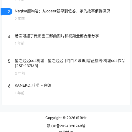
3
Nagisa魔物喵：从coser新星到低谷，她的故事值得深思
2 年前
4
汤圆可甜了微密圈三部曲图片和视频全部合集分享
1 年前
5
星之迟迟cos树城 | 星之迟迟_[纯白と漆黑]碧蓝航线·树城cos作品
[25P-137MB]
3 年前
6
KANEKO_咔喵 – 余温
1 年前
Copyright © 2026
萌萌秀
赣ICP备2024020248号