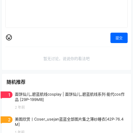
提交
暂无讨论，说说你的看法吧
随机推荐
1
面饼仙儿_碧蓝航线cosplay | 面饼仙儿_碧蓝航线系列·能代cos作
品 [29P-199MB]
2 年前
2
美图欣赏丨Coser_usejan蓝蓝全部图片集之薄纱睡衣[42P-76.4
M]
1 年前