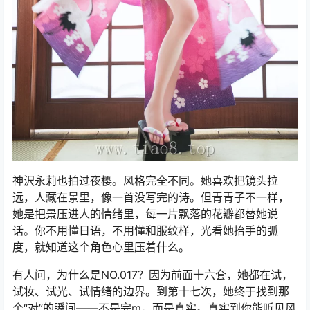
神沢永莉也拍过夜樱。风格完全不同。她喜欢把镜头拉
远，人藏在景里，像一首没写完的诗。但青青子不一样，
她是把景压进人的情绪里，每一片飘落的花瓣都替她说
话。你不用懂日语，不用懂和服纹样，光看她抬手的弧
度，就知道这个角色心里压着什么。
有人问，为什么是NO.017？因为前面十六套，她都在试，
试妆、试光、试情绪的边界。到第十七次，她终于找到那
个“对”的瞬间——不是完m，而是真实。真实到你能听见风