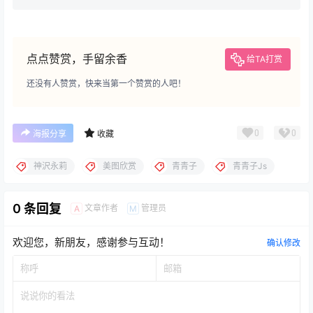
点点赞赏，手留余香
给TA打赏
还没有人赞赏，快来当第一个赞赏的人吧！
0
0
海报分享
收藏
神沢永莉
美图欣赏
青青子
青青子Js
0 条回复
文章作者
管理员
A
M
欢迎您，新朋友，感谢参与互动！
确认修改