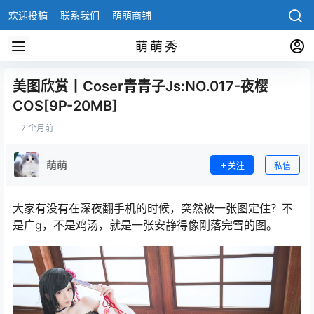
欢迎投稿
联系我们
萌萌商铺
萌萌秀
美图欣赏丨Coser青青子Js:NO.017-夜樱
COS[9P-20MB]
7 个月前
萌萌
关注
私信
大家有没有在深夜翻手机的时候，突然被一张图定住？不
是广g，不是鸡汤，就是一张安静得像刚落完雪的图。