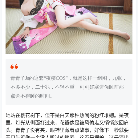
青青子Js的这套“夜樱COS”，就是这样一组图，九张，
不多不少，二十兆，不轻不重，刚刚好塞进你睡前那
点舍不得睡的时间。
她站在樱花树下，但不是白天那种热闹的粉红堆砌。是夜
里。灯光从侧面打过来，花瓣像是被风偷走又悄悄放回肩
头。青青子没有笑，眼神里藏着点故事，好像下一秒就要
开口告诉你一个没人听过的秘密。这不是摆拍，这是演出