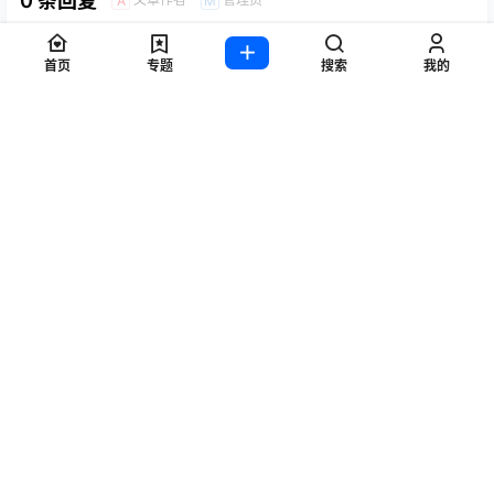
0 条回复
A
M
欢迎您，新朋友，感谢参与互动！
确认修改
首页
专题
搜索
我的
提交
暂无讨论，说说你的看法吧
随机推荐