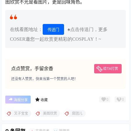
图欣赏不光是看图片，更是回味角色。
在线看图地址：
♠点击传送门，更多
传送门
COSER邀您一起欣赏更精彩的COSPLAY！~
点点赞赏，手留余香
给TA打赏
还没有人赞赏，快来当第一个赞赏的人吧！
0
0
海报分享
收藏
叉子宝宝
美图欣赏
腐团儿
文章作者
管理员