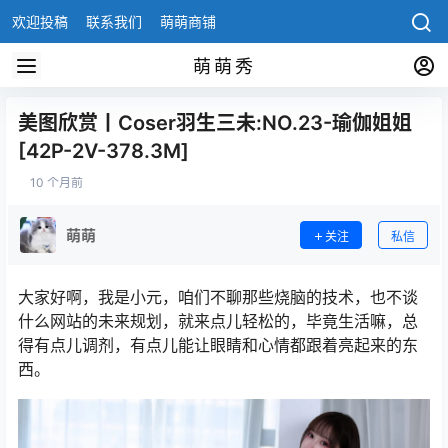
欢迎投稿
联系我们
萌萌商铺
萌萌秀
美图欣赏丨Coser羽生三未:NO.23-瑜伽姐姐
[42P-2V-378.3M]
10 个月前
萌萌
关注
私信
大家好啊，我是小元，咱们不聊那些烧脑的技术，也不谈
什么网站的未来规划，就来点儿轻松的，毕竟生活嘛，总
得有点儿调剂，有点儿能让眼睛和心情都跟着亮起来的东
西。