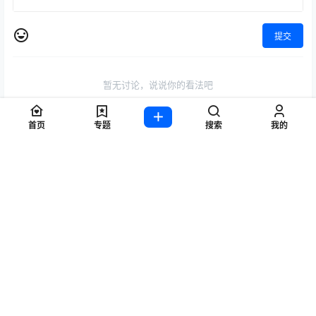
提交
暂无讨论，说说你的看法吧
首页
专题
搜索
我的
随机推荐
1
过期米线线喵cos_内衣 | 过期米线线喵_6点半的月亮·蕾丝内衣co
s [64P-238MB]
4 年前
2
Potato Godzilla作品分享，一个萌萌的童颜COSER
2 年前
3
小仓千代w cos云仙 | 小仓千代w_碧蓝航线·云仙泳装cos [20P-1
03MB]