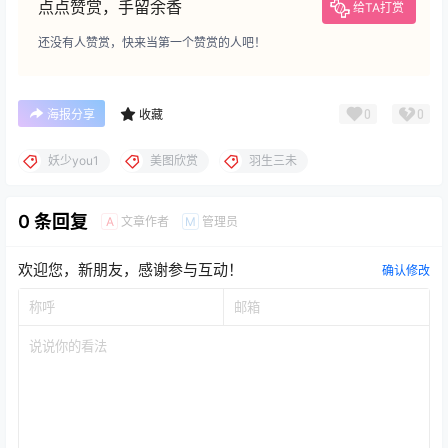
点点赞赏，手留余香
给TA打赏
还没有人赞赏，快来当第一个赞赏的人吧！
0
0
海报分享
收藏
妖少you1
美图欣赏
羽生三未
0 条回复
文章作者
管理员
A
M
欢迎您，新朋友，感谢参与互动！
确认修改