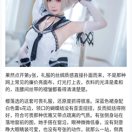
果然点开第y张，礼服的丝绸质感直接扑面而来，不是那种
网上常见的廉价亮面布，灯光打上去，衣料的光泽是柔和
的，连腰间丝带的褶皱都看得清清楚楚。
樱落选的这套可畏礼服，还原度抓得很准。深蓝色裙身配
白色蕾s花边，领口的蝴蝶结没有歪歪扭扭，反而挺括得刚
好，符合可畏那种优雅又带点疏离的气质。有张侧身站在
落地窗前的图，她手搭在窗沿，眼神微微低垂，没有刻意
睁大眼睛装可爱，也没有夸张的动作，就那么一站，倒真