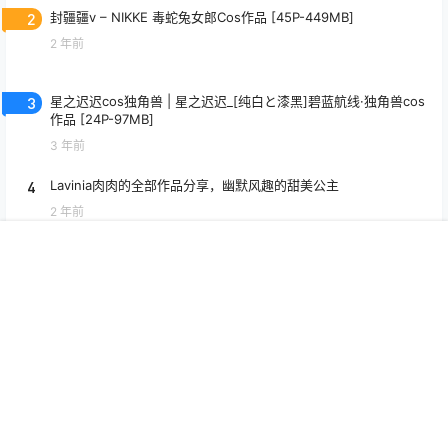
2
封疆疆v – NIKKE 毒蛇兔女郎Cos作品 [45P-449MB]
2 年前
3
星之迟迟cos独角兽 | 星之迟迟_[纯白と漆黑]碧蓝航线·独角兽cos
作品 [24P-97MB]
3 年前
4
Lavinia肉肉的全部作品分享，幽默风趣的甜美公主
2 年前
首页
专题
搜索
我的
5
水淼aqua cos九条裟罗 | 水淼aqua在《原神》变身性感的九条裟
罗
3 年前
6
不一样的麦当劳餐厅体验，coser“雨波_HaneAme”亲身示范！
3 年前