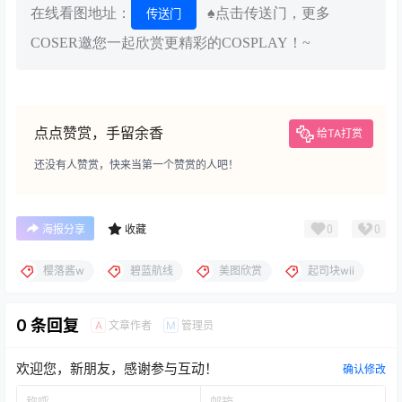
在线看图地址：
♠点击传送门，更多
传送门
COSER邀您一起欣赏更精彩的COSPLAY！~
点点赞赏，手留余香
给TA打赏
还没有人赞赏，快来当第一个赞赏的人吧！
0
0
海报分享
收藏
樱落酱w
碧蓝航线
美图欣赏
起司块wii
0 条回复
文章作者
管理员
A
M
欢迎您，新朋友，感谢参与互动！
确认修改