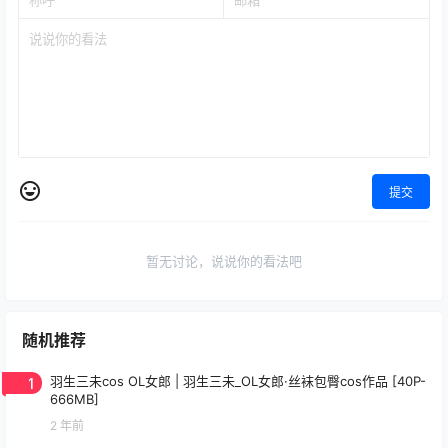
提交
暂无讨论，说说你的看法吧
随机推荐
1
羽生三未cos OL女郎 | 羽生三未_OL女郎·丝袜包臀cos作品 [40P-
666MB]
2 年前