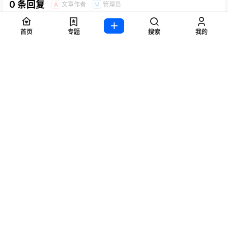
0 条回复
文章作者
管理员
A
M
欢迎您，新朋友，感谢参与互动！
确认修改
首页
专题
搜索
我的
提交
暂无讨论，说说你的看法吧
随机推荐