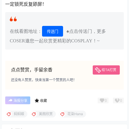
一定锁死反复舔屏！
在线看图地址：
♠点击传送门，更多
传送门
COSER邀您一起欣赏更精彩的COSPLAY！~
点点赞赏，手留余香
给TA打赏
还没有人赞赏，快来当第一个赞赏的人吧！
0
0
海报分享
收藏
焖焖碳
美图欣赏
花柒Hana