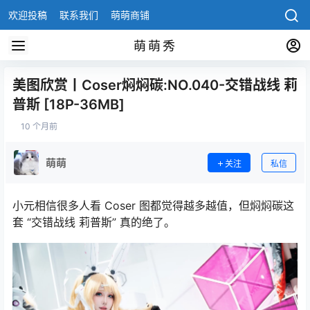
欢迎投稿
联系我们
萌萌商铺
萌萌秀
美图欣赏丨Coser焖焖碳:NO.040-交错战线 莉
普斯 [18P-36MB]
10 个月前
萌萌
关注
私信
小元相信很多人看 Coser 图都觉得越多越值，但焖焖碳这
套 “交错战线 莉普斯” 真的绝了。