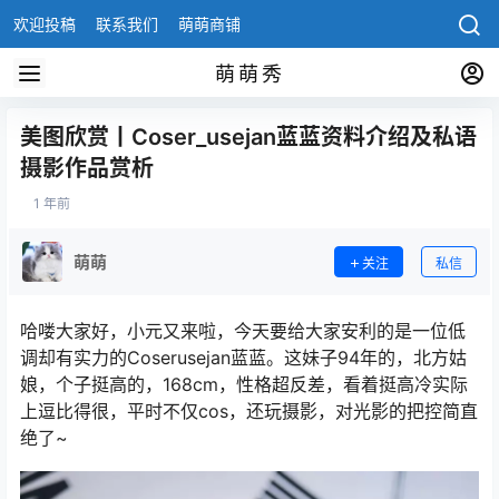
欢迎投稿
联系我们
萌萌商铺
萌萌秀
美图欣赏丨Coser_usejan蓝蓝资料介绍及私语
摄影作品赏析
1 年前
萌萌
关注
私信
哈喽大家好，小元又来啦，今天要给大家安利的是一位低
调却有实力的Coserusejan蓝蓝。这妹子94年的，北方姑
娘，个子挺高的，168cm，性格超反差，看着挺高冷实际
上逗比得很，平时不仅cos，还玩摄影，对光影的把控简直
绝了~