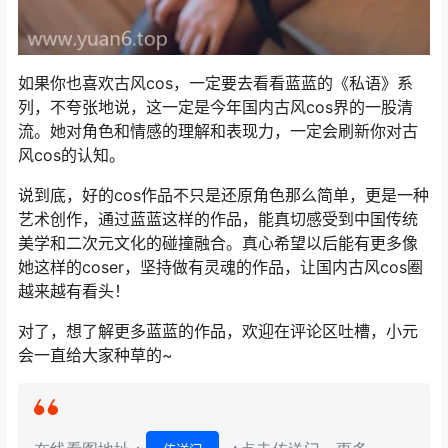
如果你也喜欢古风cos，一定要去看看蓝蓝的《私语》系
列，不夸张地说，这一定是今年国内古风cos界的一股清
流。她对角色和情感的理解和表现力，一定会刷新你对古
风cos的认知。
说到底，好的cos作品不只是还原角色那么简单，更是一种
艺术创作，通过蓝蓝这样的作品，能真切感受到中国传统
美学和二次元文化的碰撞融合。真心希望以后能有更多像
她这样的coser，坚持做有灵魂的作品，让国内古风cos圈
越来越有看头！
对了，想了解更多蓝蓝的作品，欢迎在评论区吐槽，小元
会一直给大家种草的~