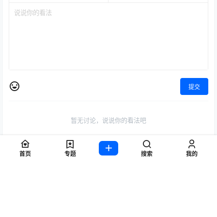
提交
暂无讨论，说说你的看法吧
首页
专题
搜索
我的
随机推荐
1
神楽坂真冬-胭脂丝滑-Cos作品及个人资料介绍
1 年前