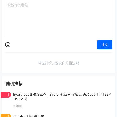
提交
暂无讨论，说说你的看法吧
随机推荐
1
Byoru cos波雅汉库克 | Byoru_航海王·汉库克 泳装cos作品 [33P
-193MB]
3 年前
2
是三不是世w 高马尾