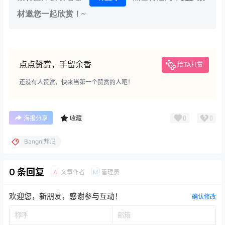
材邀您一起欣赏！~
点点赞赏，手留余香
给TA打赏
还没有人赞赏，快来当第一个赞赏的人吧！
0
0
海报分享
收藏
Bangni邦尼
0 条回复
文章作者
管理员
A
M
欢迎您，新朋友，感谢参与互动！
确认修改