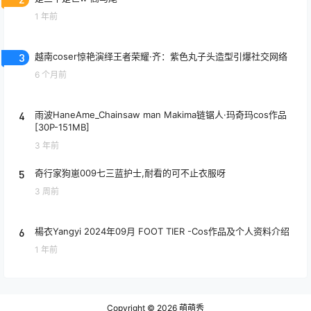
1 年前
3
越南coser惊艳演绎王者荣耀·齐：紫色丸子头造型引爆社交网络
6 个月前
4
雨波HaneAme_Chainsaw man Makima链锯人·玛奇玛cos作品
[30P-151MB]
3 年前
5
奇行家狗崽009七三蓝护士,耐看的可不止衣服呀
3 周前
6
楊衣Yangyi 2024年09月 FOOT TIER -Cos作品及个人资料介绍
1 年前
Copyright © 2026
萌萌秀