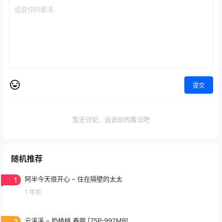
提交
暂无讨论，说说你的看法吧
随机推荐
1
阿半今天很开心 – 住在隔壁的太太
1 年前
2
云溪溪 – 奶桃桃 春丽 [75P-992MB]