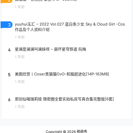
1 年前
3
yuuhui玉汇 – 2022 Vol.027 蓝白条少女 Sky & Cloud Girl -Cos
作品及个人资料介绍
1 年前
4
星澜是澜澜叫澜妹呀 – 崩坏星穹铁道 阮梅
1 年前
5
美图欣赏丨Coser黑猫猫OvO-和服超进化[14P-163MB]
1 年前
6
邪剑仙喵瑞莉娅 微密圈全套实拍私房写真合集完整版[6套]
1 年前
Copyright © 2026
萌萌秀