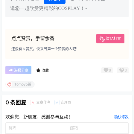
邀您一起欣赏更精彩的COSPLAY！~
点点赞赏，手留余香
给TA打赏
还没有人赞赏，快来当第一个赞赏的人吧！
0
0
海报分享
收藏
Tomoyo酱
0 条回复
文章作者
管理员
A
M
欢迎您，新朋友，感谢参与互动！
确认修改