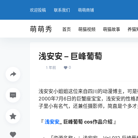
欢迎投稿
联系我们
萌萌商铺
萌萌秀
首页
萌猫视频
萌猫故事
养猫
浅安安 – 巨峰葡萄
0
1 年前
浅安安小姐姐这位来自四川的动漫博主，可是微
2000年7月6日的巨蟹座宝宝，浅安安的性
子里小有名气，还兼任摄影师，简直是个多才
『
浅安安
_ 巨峰葡萄 cos作品介绍 』