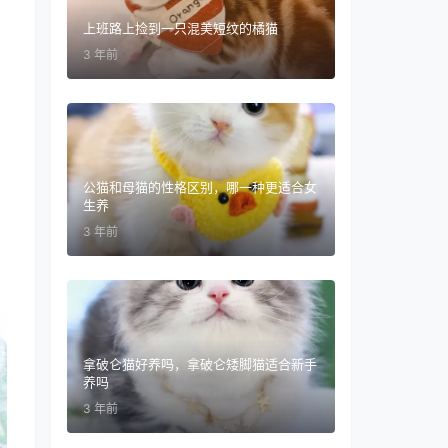
上班路上捡到一只混美短纹的橘猫
3 年前
公猫和母猫的性格区别，哪一种更适合女
生养
3 年前
拿破仑猫好养吗，拿破仑矮脚猫适合新手
养吗
3 年前