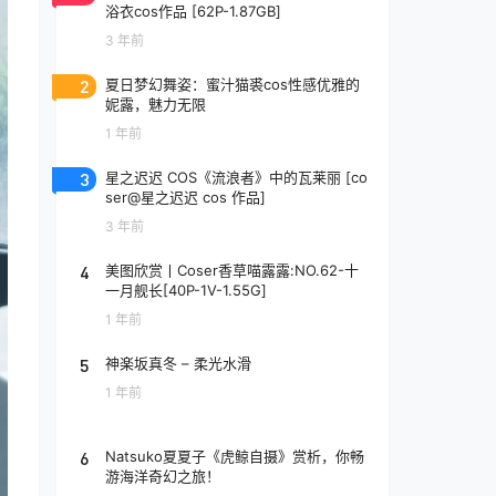
浴衣cos作品 [62P-1.87GB]
3 年前
2
夏日梦幻舞姿：蜜汁猫裘cos性感优雅的
妮露，魅力无限
1 年前
3
星之迟迟 COS《流浪者》中的瓦莱丽 [co
ser@星之迟迟 cos 作品]
3 年前
4
美图欣赏丨Coser香草喵露露:NO.62-十
一月舰长[40P-1V-1.55G]
1 年前
5
神楽坂真冬 – 柔光水滑
1 年前
6
Natsuko夏夏子《虎鲸自摄》赏析，你畅
游海洋奇幻之旅！