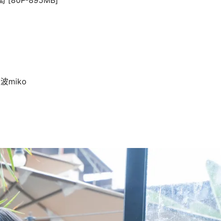
[80P-895MB]
波miko