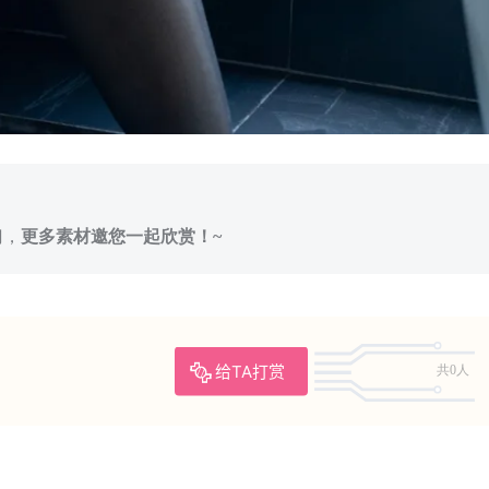
门，
更多素材邀您一起欣赏！~
给TA打赏
共0人