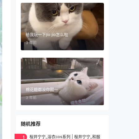
给我玩一下jio jio怎么啦
3 年前
棉花糖都没你甜～
3 年前
随机推荐
1
桜井宁宁_浴衣cos系列 | 桜井宁宁_和服