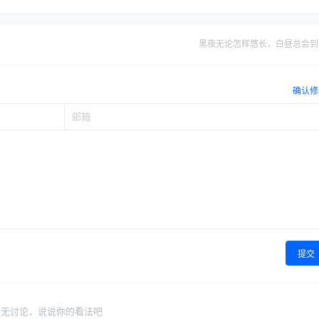
黑夜无论怎样悠长，白昼总会到
确认修
提交
暂无讨论，说说你的看法吧