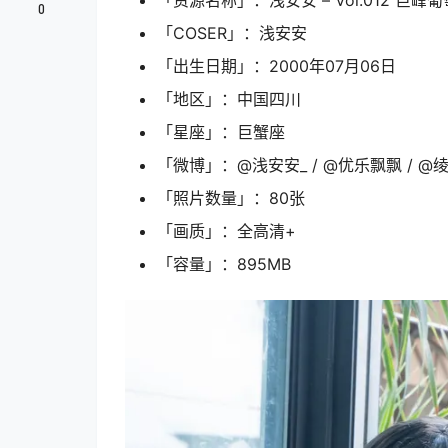
「资源名称」：浅安安 – Vol.012 巨峰葡萄 
0
「COSER」：浅安安
「出生日期」：2000年07月06日
「地区」：中国四川
「星座」：巨蟹座
「微博」：@浅安安_ / @优乐飘飘 / @绫
「照片数量」：80张
「画质」：全高清+
「容量」：895MB