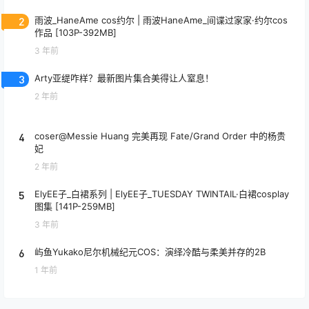
2
雨波_HaneAme cos约尔 | 雨波HaneAme_间谍过家家·约尔cos
作品 [103P-392MB]
3 年前
3
Arty亚缇咋样？最新图片集合美得让人窒息！
2 年前
4
coser@Messie Huang 完美再现 Fate/Grand Order 中的杨贵
妃
2 年前
5
ElyEE子_白裙系列 | ElyEE子_TUESDAY TWINTAIL·白裙cosplay
图集 [141P-259MB]
3 年前
6
屿鱼Yukako尼尔机械纪元COS：演绎冷酷与柔美并存的2B
1 年前