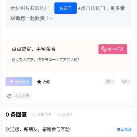
素材图片获取地址：
♠点击传送门，
更多素
传送门
材邀您一起欣赏！~
点点赞赏，手留余香
给TA打赏
还没有人赞赏，快来当第一个赞赏的人吧！
0
0
海报分享
收藏
木之本果
0 条回复
文章作者
管理员
A
M
欢迎您，新朋友，感谢参与互动！
确认修改