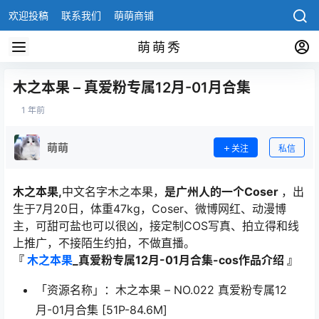
欢迎投稿
联系我们
萌萌商铺
萌萌秀
木之本果 – 真爱粉专属12月-01月合集
1 年前
萌萌
关注
私信
木之本果,
中文名字木之本果，
是广州人的一个Coser
，出
生于7月20日，体重47kg，Coser、微博网红、动漫博
主，可甜可盐也可以很凶，接定制COS写真、拍立得和线
上推广，不接陌生约拍，不做直播。
『
木之本果
_真爱粉专属12月-01月合集-cos作品介绍 』
「资源名称」：木之本果 – NO.022 真爱粉专属12
月-01月合集 [51P-84.6M]