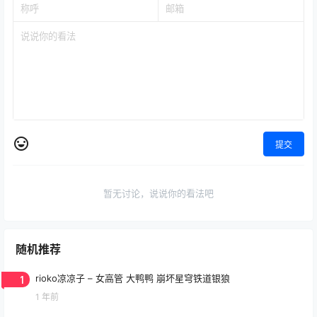
提交
暂无讨论，说说你的看法吧
随机推荐
1
rioko凉凉子 – 女高管 大鸭鸭 崩坏星穹铁道银狼
1 年前