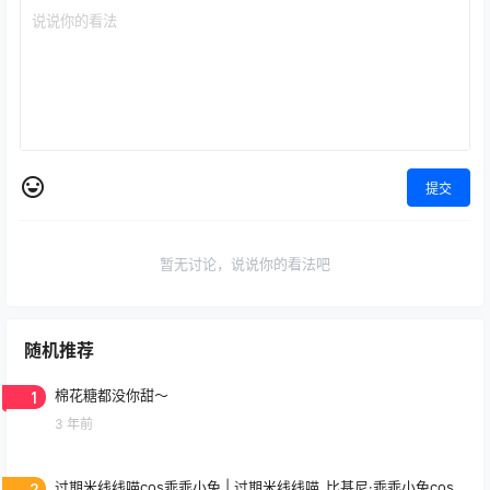
提交
暂无讨论，说说你的看法吧
随机推荐
1
棉花糖都没你甜～
3 年前
2
过期米线线喵cos乖乖小兔 | 过期米线线喵_比基尼·乖乖小兔cos