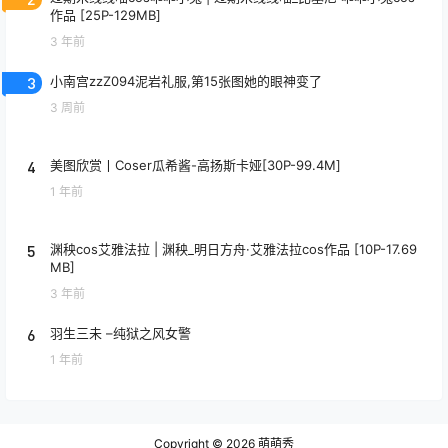
作品 [25P-129MB]
3 年前
3
小南宫zzZ094泥岩礼服,第15张图她的眼神变了
3 周前
4
美图欣赏丨Coser瓜希酱-高扬斯卡娅[30P-99.4M]
1 年前
5
渊秧cos艾雅法拉 | 渊秧_明日方舟·艾雅法拉cos作品 [10P-17.69
MB]
3 年前
6
羽生三未 –纯狱之风女警
1 年前
Copyright © 2026
萌萌秀