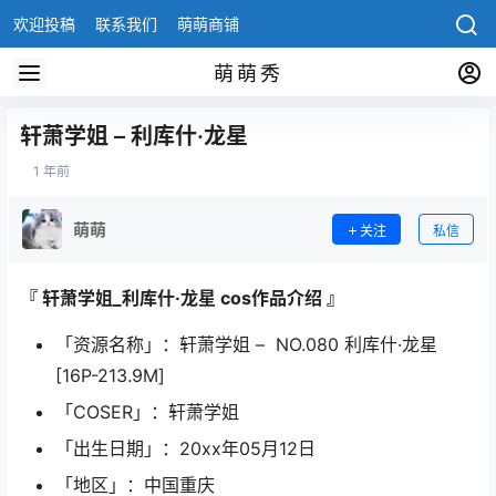
欢迎投稿
联系我们
萌萌商铺
萌萌秀
轩萧学姐 – 利库什·龙星
1 年前
萌萌
关注
私信
『 轩萧学姐_利库什·龙星 cos作品介绍 』
「资源名称」：轩萧学姐 – NO.080 利库什·龙星
[16P-213.9M]
「COSER」：轩萧学姐
「出生日期」：20xx年05月12日
「地区」：中国重庆