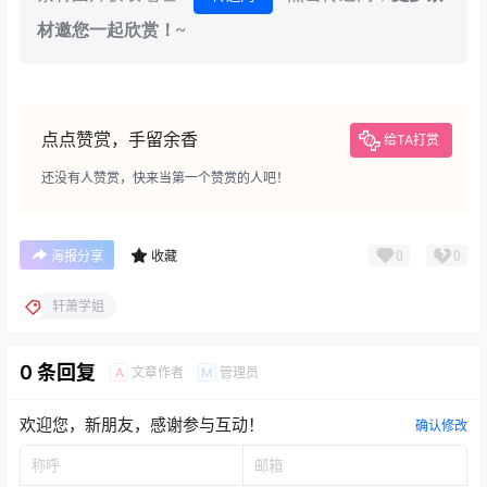
材邀您一起欣赏！~
点点赞赏，手留余香
给TA打赏
还没有人赞赏，快来当第一个赞赏的人吧！
0
0
海报分享
收藏
轩萧学姐
0 条回复
文章作者
管理员
A
M
欢迎您，新朋友，感谢参与互动！
确认修改