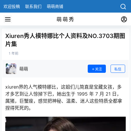
欢迎投稿
联系我们
萌萌商铺
萌萌秀
Xiuren秀人模特娜比个人资料及NO.3703期图
片集
1 年前
萌萌
关注
私信
xiuren界的人气模特娜比，这姐们儿简直是宝藏女孩，多
才多艺到让人惊掉下巴，她出生于 1995 年 7 月 21 日，
属猪，巨蟹座，感觉把神秘、温柔、迷人这些特质全都拿
捏得死死的。