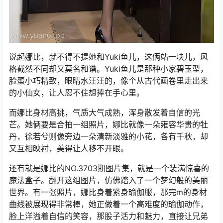
说起娜比，就不得不提她和Yuki鱼儿，这俩站一块儿，风
格截然不同却又莫名和谐。Yuki鱼儿是那种小家碧玉型，
脸蛋小巧精致，眼睛水汪汪的，像个从古代画卷里走出来
的小仙女，让人忍不住想捧在手心里。
而娜比身材高挑，气质大气成熟，浑身散发着自信的光
芒。她俩要是合拍一组照片，娜比就像一朵雍容华贵的牡
丹，徐若兮则像旁边一朵清新淡雅的小花，各有千秋，却
又互相映衬，美得让人移不开眼。
还有就是娜比的NO.3703期图片集，就是一个装满惊喜的
魔法盒子。翻开这组图片，仿佛踏入了一个梦幻般的美丽
世界。有一张照片，娜比身着紧身瑜伽服，那完m的身材
曲线被展现得非常棒，她正做着一个高难度的瑜伽动作，
脸上洋溢着自信的笑容，那股子活力和魅力，直接让兄弟