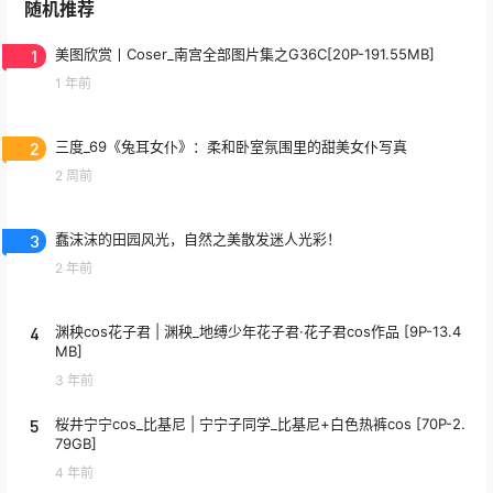
随机推荐
1
美图欣赏丨Coser_南宫全部图片集之G36C[20P-191.55MB]
1 年前
2
三度_69《兔耳女仆》：柔和卧室氛围里的甜美女仆写真
2 周前
3
蠢沫沫的田园风光，自然之美散发迷人光彩！
2 年前
4
渊秧cos花子君 | 渊秧_地缚少年花子君·花子君cos作品 [9P-13.4
MB]
3 年前
5
桜井宁宁cos_比基尼 | 宁宁子同学_比基尼+白色热裤cos [70P-2.
79GB]
4 年前