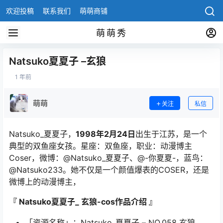
欢迎投稿
联系我们
萌萌商铺
萌萌秀
Natsuko夏夏子 –玄狼
1 年前
萌萌
关注
私信
Natsuko_夏夏子，
1998年2月24日
出生于江苏，是一个
典型的双鱼座女孩。星座：双鱼座，职业：动漫博主
Coser，微博：@Natsuko_夏夏子、@-你夏夏-，蓝鸟：
@Natsuko233。她不仅是一个颜值爆表的COSER，还是
微博上的
动漫博主，
『 Natsuko夏夏子_ 玄狼-cos作品介绍 』
「资源名称」：Natsuko_夏夏子 – NO.058 玄狼