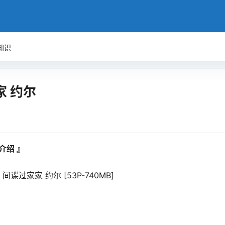
知识
家 约尔
介绍 』
谍过家家 约尔 [53P-740MB]