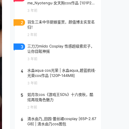
me_Nyotengu·女天狗cos作品 [101P2V-
349MB]
3 年前
2
羽生三未中华厨娘鉴赏，颜值博主实至名
归！
2 年前
3
三刀刀miido Cosplay 性感超级索尼子，
让你目眩神摇
3 年前
4
水淼aqua cos光荣 | 水淼aqua_碧蓝航线·
光荣cos作品 [120P-144MB]
3 年前
5
如月灰cos《游戏王5D’s》十六夜秋，酷
炫再现角色魅力
2 年前
6
清水由乃_田园·蕾丝裙cosplay [65P-2.67
GB] | 清水由乃cos图包