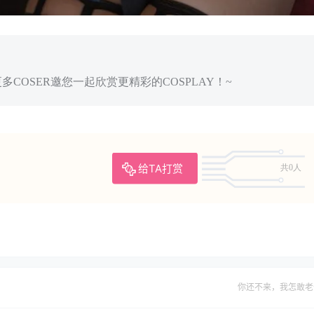
多COSER邀您一起欣赏更精彩的COSPLAY！~
给TA打赏
共0人
你还不来，我怎敢老