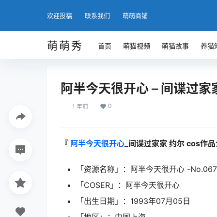
欢迎投稿
联系我们
萌萌商铺
萌萌秀
首页
萌猫视频
萌猫故事
养猫
阿半今天很开心 – 间谍过家
0
1 年前
『
阿半今天很开心
_间谍过家家 约尔 cos作品
「资源名称」：阿半今天很开心 -No.067 间
「COSER」：阿半今天很开心
「出生日期」：1993年07月05日