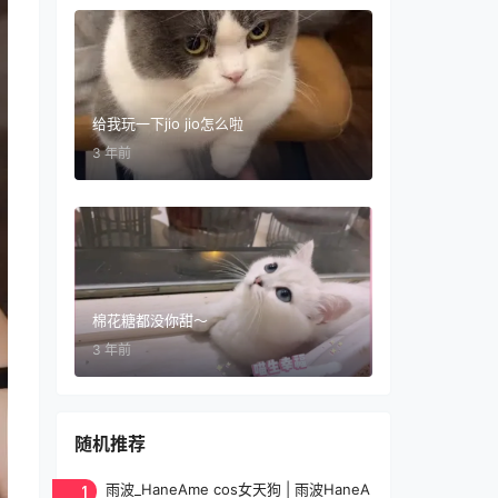
给我玩一下jio jio怎么啦
3 年前
棉花糖都没你甜～
3 年前
随机推荐
1
雨波_HaneAme cos女天狗 | 雨波HaneA