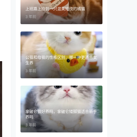
上班路上捡到一只混美短纹的橘猫
3 年前
公猫和母猫的性格区别，哪一种更适合女
生养
3 年前
拿破仑猫好养吗，拿破仑矮脚猫适合新手
养吗
3 年前