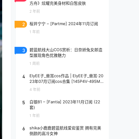
方舟》炫耀完美身材和白皙皮肤
2 年前
2
桜井宁宁 – [Partme] 2024年11月订阅
1 年前
3
碧蓝航线大山COS赏析：日奈娇兔女郎造
型展现角色优雅魅力
1 周前
4
ElyEE子_兽耳cos作品 | ElyEE子_兽耳·20
23年07月订阅cos合集 [145P4V-495M
B]
4 年前
5
白银81 – [Fantia] 2023年11月订阅 (22
套)
1 年前
6
shika小鹿鹿碧蓝航线爱宕鉴赏 拥有完美
侧颜的高冷女神