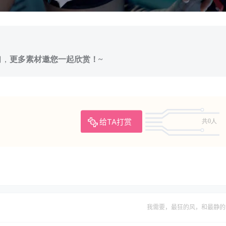
门，
更多素材邀您一起欣赏！~
给TA打赏
共0人
我需要，最狂的风，和最静的