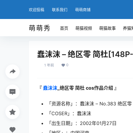
欢迎投稿
联系我们
萌萌商铺
萌萌秀
首页
萌猫视频
萌猫故事
养猫
蠢沫沫 – 绝区零 简杜[148P-
0
1 年前
『
蠢沫沫
_绝区零 简杜 cos作品介绍 』
「资源名称」：蠢沫沫 – No.383 绝区零 简杜
「COSER」：蠢沫沫
「出生日期」：2002年01月27日