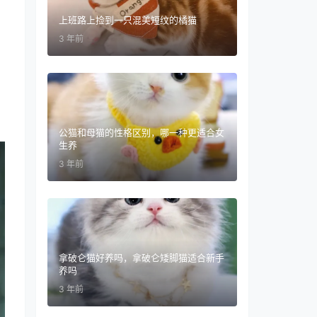
上班路上捡到一只混美短纹的橘猫
3 年前
公猫和母猫的性格区别，哪一种更适合女
生养
3 年前
拿破仑猫好养吗，拿破仑矮脚猫适合新手
养吗
3 年前