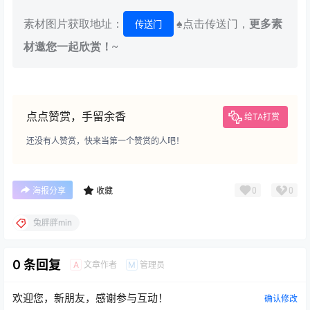
素材图片获取地址：
♠点击传送门，
更多素
传送门
材邀您一起欣赏！~
点点赞赏，手留余香
给TA打赏
还没有人赞赏，快来当第一个赞赏的人吧！
0
0
海报分享
收藏
兔胖胖min
0 条回复
文章作者
管理员
A
M
欢迎您，新朋友，感谢参与互动！
确认修改