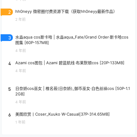
2
hh0neyy 微密圈付费资源下载（获取hh0neyy最新作品）
2 年前
3
水淼aqua cos斯卡哈 | 水淼aqua_Fate/Grand Order·斯卡哈cos
图集 [60P-157MB]
4 年前
4
Azami cos图包 | Azami 碧蓝航线·布莱默顿cos [20P-133MB]
4 年前
5
日奈娇cos巫女 | 椎名莜(日奈娇)_御币巫女·白色丝袜cos [50P-1.1
2GB]
4 年前
6
美图欣赏丨Coser_Kuuko W-Casual[37P-314.65MB]
1 年前