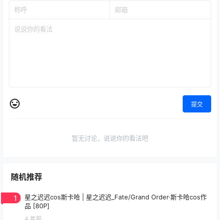
提交
暂无讨论，说说你的看法吧
随机推荐
1
星之迟迟cos斯卡哈 | 星之迟迟_Fate/Grand Order·斯卡哈cos作
品 [80P]
4 年前