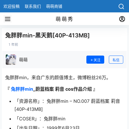
欢迎投稿
联系我们
萌萌商铺
萌萌秀
兔胖胖min-黑天鹅[40P-413MB]
1 年前
萌萌
关注
私信
兔胖胖min，来自广东的颜值博主，微博粉丝26万。
『
兔胖胖min
_蔚蓝档案 莉音 cos作品介绍 』
「资源名称」：兔胖胖min – NO.007 蔚蓝档案 莉音
[40P-413MB]
「COSER」：兔胖胖min
「出生日期」：1999年6月23日