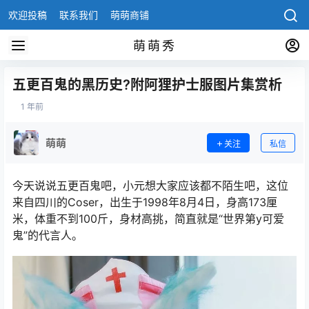
欢迎投稿
联系我们
萌萌商铺
萌萌秀
五更百鬼的黑历史?附阿狸护士服图片集赏析
1 年前
萌萌
关注
私信
今天说说五更百鬼吧，小元想大家应该都不陌生吧，这位
来自四川的Coser，出生于1998年8月4日，身高173厘
米，体重不到100斤，身材高挑，简直就是“世界第y可爱
鬼”的代言人。