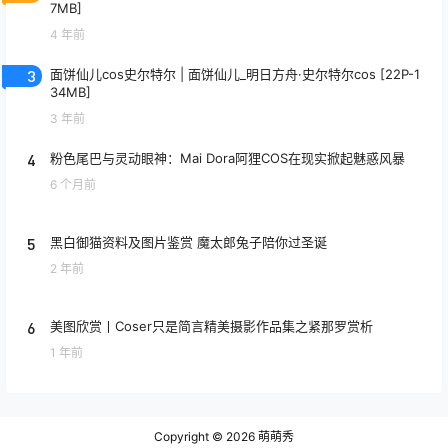
7MB]
4 年前
3
面饼仙儿cos史尔特尔 | 面饼仙儿_明日方舟·史尔特尔cos [22P-1
34MB]
3 年前
4
粉色尾巴与灵动眼神：Mai Dora阿狸COS在现实掀起魅惑风暴
6 个月前
5
黑白御猫资料及图片鉴赏 魔太郎兔子陪你过圣诞
2 年前
6
美图欣赏丨Coser只是简言精美摄影作品集之紧那罗赏析
1 年前
Copyright © 2026
萌萌秀