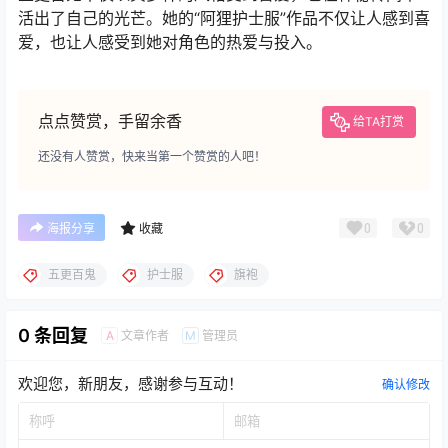
活出了自己的光芒。她的“阿狸护士服”作品不仅让人感到喜
爱，也让人感受到她对角色的热爱与投入。
点点赞赏，手留余香
给TA打赏
还没有人赞赏，快来当第一个赞赏的人吧！
0
0
海报分享
收藏
五更百鬼
护士服
旗袍
0 条回复
文章作者
管理员
A
M
欢迎您，新朋友，感谢参与互动！
确认修改