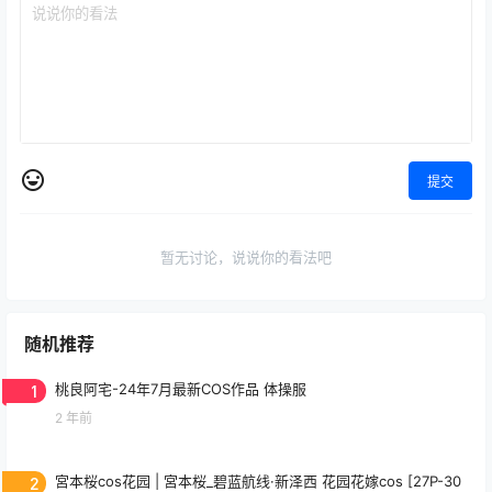
提交
暂无讨论，说说你的看法吧
随机推荐
1
桃良阿宅-24年7月最新COS作品 体操服
2 年前
2
宮本桜cos花园 | 宮本桜_碧蓝航线·新泽西 花园花嫁cos [27P-30