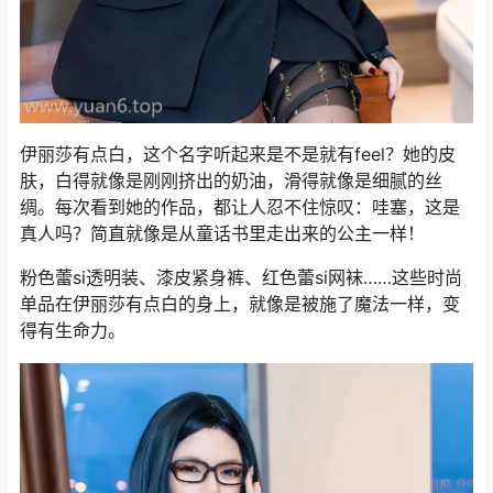
伊丽莎有点白，这个名字听起来是不是就有feel？她的皮
肤，白得就像是刚刚挤出的奶油，滑得就像是细腻的丝
绸。每次看到她的作品，都让人忍不住惊叹：哇塞，这是
真人吗？简直就像是从童话书里走出来的公主一样！
粉色蕾si透明装、漆皮紧身裤、红色蕾si网袜……这些时尚
单品在伊丽莎有点白的身上，就像是被施了魔法一样，变
得有生命力。