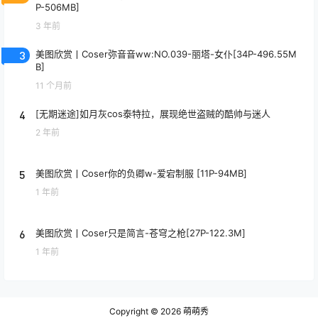
P-506MB]
3 年前
3
美图欣赏丨Coser弥音音ww:NO.039-丽塔-女仆[34P-496.55M
B]
11 个月前
4
[无期迷途]如月灰cos泰特拉，展现绝世盗贼的酷帅与迷人
2 年前
5
美图欣赏丨Coser你的负卿w-爱宕制服 [11P-94MB]
1 年前
6
美图欣赏丨Coser只是简言-苍穹之枪[27P-122.3M]
1 年前
Copyright © 2026
萌萌秀