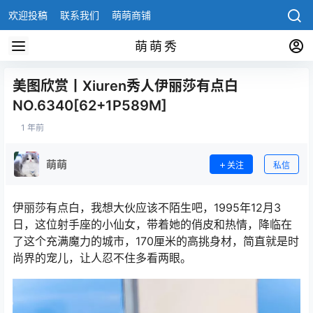
欢迎投稿
联系我们
萌萌商铺
萌萌秀
美图欣赏丨Xiuren秀人伊丽莎有点白
NO.6340[62+1P589M]
1 年前
萌萌
关注
私信
伊丽莎有点白，我想大伙应该不陌生吧，1995年12月3
日，这位射手座的小仙女，带着她的俏皮和热情，降临在
了这个充满魔力的城市，170厘米的高挑身材，简直就是时
尚界的宠儿，让人忍不住多看两眼。