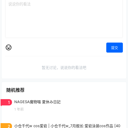
提交
暂无讨论，说说你的看法吧
随机推荐
1
NAGESA魔物喵 夏休み日記
1 年前
2
小仓千代w cos爱宕 | 小仓千代w_7月舰长·爱宕泳装cos作品 [40