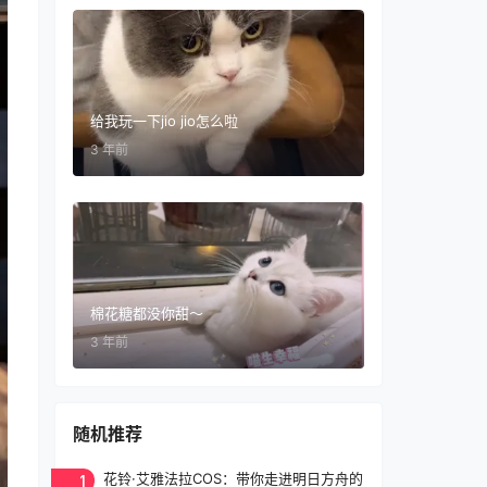
给我玩一下jio jio怎么啦
3 年前
棉花糖都没你甜～
3 年前
随机推荐
1
花铃·艾雅法拉COS：带你走进明日方舟的