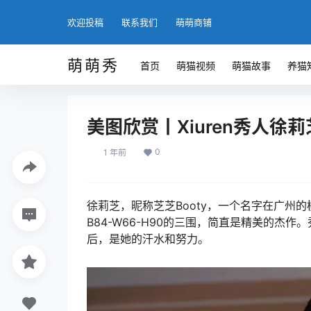
欢迎投稿
联系我们
萌萌商铺
萌萌秀
首页
萌猫视频
萌猫故事
养猫
美图欣赏丨Xiuren秀人徐莉芝Bo
0
1 年前
徐莉芝，昵称芝芝Booty，一个名字在广州的
B84-W66-H90的三围，简直是精美的杰作
后，是她的汗水和努力。