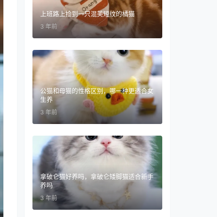
上班路上捡到一只混美短纹的橘猫
3 年前
公猫和母猫的性格区别，哪一种更适合女
生养
3 年前
拿破仑猫好养吗，拿破仑矮脚猫适合新手
养吗
3 年前