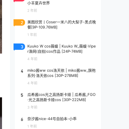
小羊夏卉世界
2 年前
2
美图欣赏丨Coser一米八的大梨子-黑贞晚
餐[9P-109.76MB]
1 年前
3
Kuuko W cos薇蝮 | Kuuko W_薇蝮·Vipe
r渔网(自拍)cos作品 [24P-74MB]
4 年前
4
miko酱ww cos洛天依 | miko酱ww_旗袍
系列·洛天依cos [30P-278MB]
4 年前
5
瓜希酱cos光之高扬斯卡娅 | 瓜希酱_FGO
·光之高扬斯卡娅cos [30P-222MB]
3 年前
6
奈汐酱nice-44号自拍本-小乖
1 年前