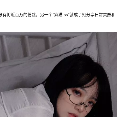
号有将近百万的粉丝，另一个“疯猫 ss”就成了她分享日常美照和