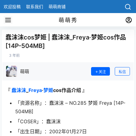
欢迎投稿
联系我们
萌萌商铺
萌萌秀
蠢沫沫cos梦姬 | 蠢沫沫_Freya·梦姬cos作品
[14P-504MB]
3 年前
萌萌
关注
私信
『
蠢沫沫
_
Freya
·
梦姬
cos作品介绍 』
「资源名称」：蠢沫沫 – NO.285 梦姬 Freya [14P-
504MB]
「COSER」：蠢沫沫
「出生日期」：2002年01月27日