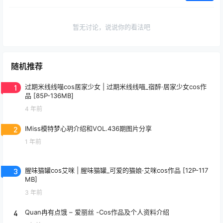
暂无讨论，说说你的看法吧
随机推荐
1
过期米线线喵cos居家少女 | 过期米线线喵_宿醉·居家少女cos作
品 [85P-136MB]
4 年前
2
IMiss模特梦心玥介绍和VOL.436期图片分享
1 年前
3
腥味猫罐cos艾咪 | 腥味猫罐_可爱的猫娘·艾咪cos作品 [12P-117
MB]
3 年前
4
Quan冉有点饿 – 爱丽丝 -Cos作品及个人资料介绍