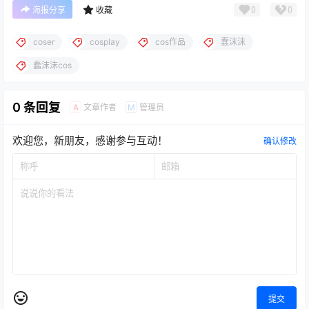
0
0
海报分享
收藏
coser
cosplay
cos作品
蠢沫沫
蠢沫沫cos
0 条回复
文章作者
管理员
A
M
欢迎您，新朋友，感谢参与互动！
确认修改
提交