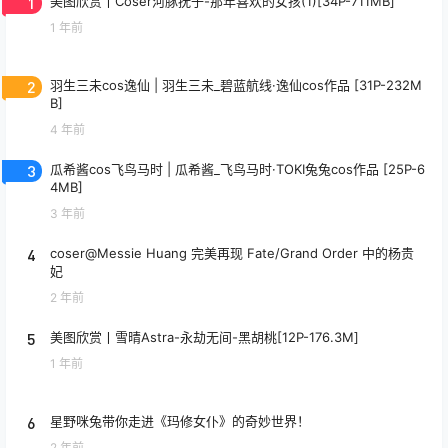
1
美图欣赏丨Coser河豚抚子-那年喜欢的女孩(1)[34P-711MB]
1 年前
2
羽生三未cos逸仙 | 羽生三未_碧蓝航线·逸仙cos作品 [31P-232M
B]
4 年前
3
瓜希酱cos飞鸟马时 | 瓜希酱_飞鸟马时·TOKI兔兔cos作品 [25P-6
4MB]
3 年前
4
coser@Messie Huang 完美再现 Fate/Grand Order 中的杨贵
妃
2 年前
5
美图欣赏丨雪晴Astra-永劫无间-黑胡桃[12P-176.3M]
1 年前
6
星野咪兔带你走进《玛修女仆》的奇妙世界！
2 年前