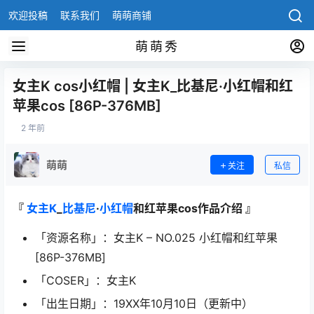
欢迎投稿
联系我们
萌萌商铺
萌萌秀
女主K cos小红帽 | 女主K_比基尼·小红帽和红
苹果cos [86P-376MB]
2 年前
萌萌
关注
私信
『
女主K
_
比基尼
·
小红帽
和红苹果cos作品介绍 』
「资源名称」：女主K – NO.025 小红帽和红苹果
[86P-376MB]
「COSER」：女主K
「出生日期」：19XX年10月10日（更新中）