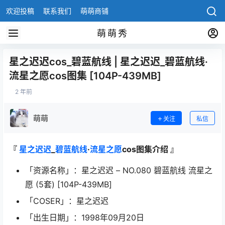
欢迎投稿
联系我们
萌萌商铺
萌萌秀
星之迟迟cos_碧蓝航线 | 星之迟迟_碧蓝航线·
流星之愿cos图集 [104P-439MB]
2 年前
萌萌
关注
私信
『
星之迟迟
_
碧蓝航线
·
流星之愿
cos图集介绍 』
「资源名称」：星之迟迟 – NO.080 碧蓝航线 流星之
愿 (5套) [104P-439MB]
「COSER」：星之迟迟
「出生日期」：1998年09月20日