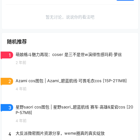
暂无讨论，说说你的看法吧
随机推荐
1
萌娘格斗魅力再现：coser 是三不是世w演绎性感玛莉·萝丝
2 年前
2
Azami cos图包 | Azami_碧蓝航线·可畏毛衣cos [15P-211MB]
4 年前
3
星野saori cos图包 | 星野saori_碧蓝航线 赛车·高雄&爱宕cos [20
P-57MB]
4 年前
4
大反派微密图片资源分享，weme圈真的真实绽放