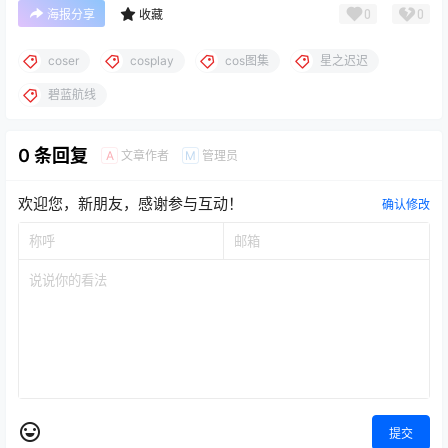
0
0
海报分享
收藏
coser
cosplay
cos图集
星之迟迟
碧蓝航线
0 条回复
文章作者
管理员
A
M
欢迎您，新朋友，感谢参与互动！
确认修改
提交