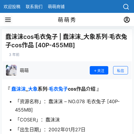
欢迎投稿
联系我们
萌萌商铺
萌萌秀
蠢沫沫cos毛衣兔子 | 蠢沫沫_大象系列·毛衣兔
子cos作品 [40P-455MB]
3 年前
萌萌
关注
私信
『
蠢沫沫
_
大象
系列·
毛衣兔子
cos作品介绍 』
「资源名称」：蠢沫沫 – NO.078 毛衣兔子 [40P-
455MB]
「COSER」：蠢沫沫
「出生日期」：2002年01月27日