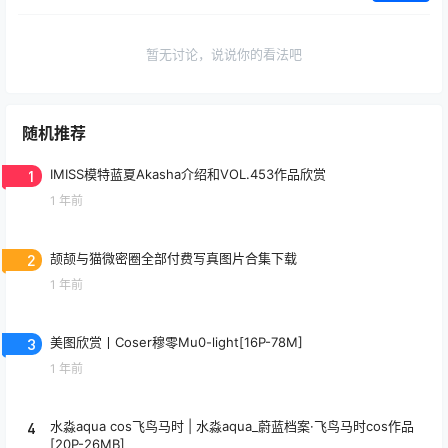
暂无讨论，说说你的看法吧
随机推荐
1
IMISS模特蓝夏Akasha介绍和VOL.453作品欣赏
1 年前
2
颉颉与猫微密圈全部付费写真图片合集下载
1 年前
3
美图欣赏丨Coser穆零Mu0-light[16P-78M]
1 年前
4
水淼aqua cos飞鸟马时 | 水淼aqua_蔚蓝档案·飞鸟马时cos作品
[20P-26MB]