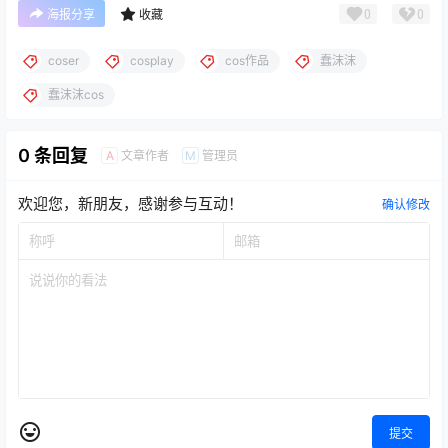
0
0
海报分享
收藏
coser
cosplay
cos作品
蠢沫沫
蠢沫沫cos
0 条回复
文章作者
管理员
A
M
欢迎您，新朋友，感谢参与互动！
确认修改
提交