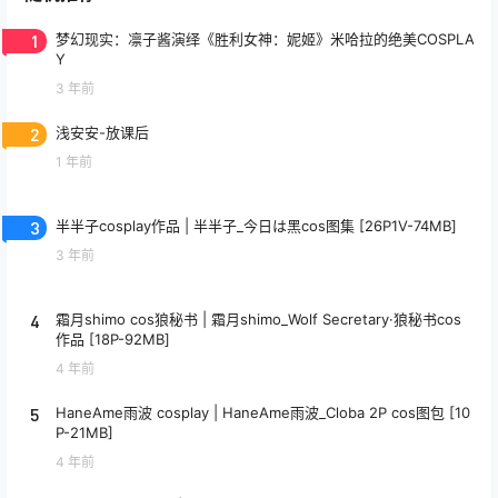
1
梦幻现实：凛子酱演绎《胜利女神：妮姬》米哈拉的绝美COSPLA
Y
3 年前
2
浅安安-放课后
1 年前
3
半半子cosplay作品 | 半半子_今日は黑cos图集 [26P1V-74MB]
3 年前
4
霜月shimo cos狼秘书 | 霜月shimo_Wolf Secretary·狼秘书cos
作品 [18P-92MB]
4 年前
5
HaneAme雨波 cosplay | HaneAme雨波_Cloba 2P cos图包 [10
P-21MB]
4 年前