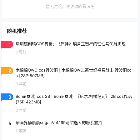
暂无讨论，说说你的看法吧
随机推荐
1
焖焖碳刻晴COS赏析：《原神》璃月玉衡星的理性与优雅再现
2 周前
2
木棉棉OwO cos绫波丽 | 木棉棉OwO_新世纪福音战士·绫波丽co
s [28P-507MB]
3 年前
3
Bomi(보미) cos 2B | Bomi(보미)_《尼尔:机械纪元》·2B cos作品
[75P-423MB]
3 年前
4
语画界杨晨晨sugar:Vol.169清甜迷人的粉系旅拍
1 年前