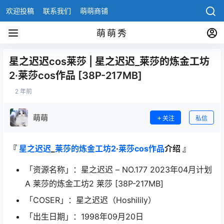
欢迎投稿
联系我们
萌萌商铺
萌萌秀
星之迟迟cos莱莎 | 星之迟迟_莱莎的炼金工坊
2·莱莎cos作品 [38P-217MB]
2 年前
萌萌
关注
私信
『
星之迟迟
_
莱莎的炼金工坊2
·
莱莎
cos作品
介绍 』
「资源名称」：星之迟迟 – NO.177 2023年04月计划
A 莱莎的炼金工坊2 莱莎 [38P-217MB]
「COSER」：星之迟迟（Hoshilily）
「出生日期」：1998年09月20日