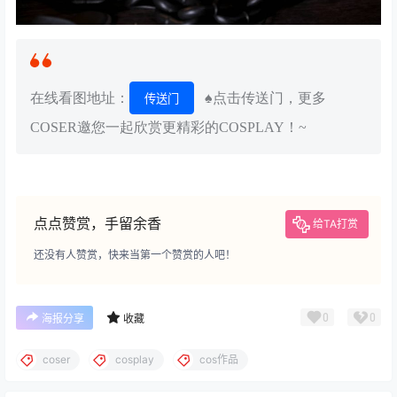
在线看图地址：
♠点击传送门，更多
传送门
COSER邀您一起欣赏更精彩的COSPLAY！~
点点赞赏，手留余香
给TA打赏
还没有人赞赏，快来当第一个赞赏的人吧！
0
0
海报分享
收藏
coser
cosplay
cos作品