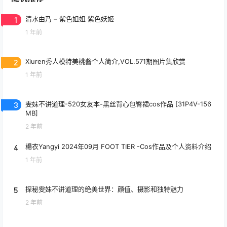
1
清水由乃 – 紫色姐姐 紫色妖姬
1 年前
2
Xiuren秀人模特美桃酱个人简介,VOL.571期图片集欣赏
1 年前
3
雯妹不讲道理-520女友本-黑丝背心包臀裙cos作品 [31P4V-156
MB]
2 年前
4
楊衣Yangyi 2024年09月 FOOT TIER -Cos作品及个人资料介绍
1 年前
5
探秘雯妹不讲道理的绝美世界：颜值、摄影和独特魅力
2 年前