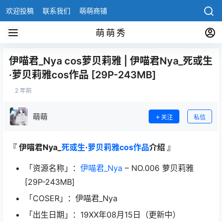
欢迎投稿
联系我们
萌萌商铺
萌萌秀
伊喵君_Nya cos萝贝莉雅 | 伊喵君Nya_死或生
·萝贝莉雅cos作品 [29P-243MB]
2 年前
萌萌
关注
私信
『 伊喵君Nya_
死或生
·
萝贝莉雅
cos作品
介绍 』
「资源名称」：
伊喵君_Nya
– NO.006 萝贝莉雅
[29P-243MB]
「COSER」：伊喵君_Nya
「出生日期」：19XX年08月15日（更新中）