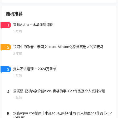
随机推荐
1
雪晴Astra – 水晶派对海伦
1 年前
2
银河中的歌者：泰国女coser Minton化身漂亮迷人的知更鸟
2 年前
3
雯妹不讲道理 – 2024万圣节
1 年前
4
云溪溪-奶桃&奈汐酱nice-青楼韵事-Cos作品及个人资料介绍
1 年前
5
水淼aqua cos甘雨 | 水淼aqua_原神·甘雨 同人魅魔cos作品 [75P
-95MB]