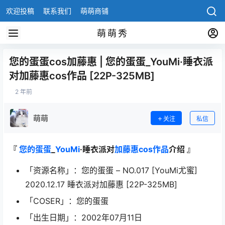
欢迎投稿
联系我们
萌萌商铺
萌萌秀
您的蛋蛋cos加藤惠 | 您的蛋蛋_YouMi·睡衣派
对加藤惠cos作品 [22P-325MB]
2 年前
萌萌
关注
私信
『
您的蛋蛋
_
YouMi
·睡衣派对
加藤惠
cos作品
介绍 』
「资源名称」：您的蛋蛋 – NO.017 [YouMi尤蜜]
2020.12.17 睡衣派对加藤惠 [22P-325MB]
「COSER」：您的蛋蛋
「出生日期」：2002年07月11日