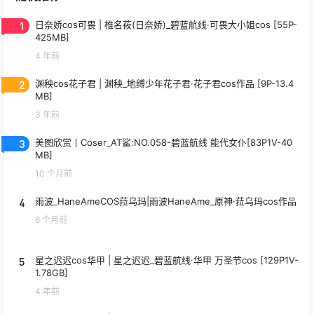
1
日奈娇cos可畏 | 椎名莜(日奈娇)_碧蓝航线·可畏大小姐cos [55P-
425MB]
4 年前
2
渊秧cos花子君 | 渊秧_地缚少年花子君·花子君cos作品 [9P-13.4
MB]
3 年前
3
美图欣赏丨Coser_AT鲨:NO.058-碧蓝航线 能代女仆[83P1V-40
MB]
10 个月前
4
雨波_HaneAmeCOS菈乌玛|雨波HaneAme_原神·菈乌玛cos作品
6 个月前
5
星之迟迟cos华甲 | 星之迟迟_碧蓝航线·华甲 万圣节cos [129P1V-
1.78GB]
4 年前