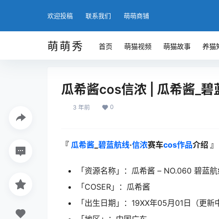
欢迎投稿
联系我们
萌萌商铺
萌萌秀
首页
萌猫视频
萌猫故事
养猫
瓜希酱cos信浓 | 瓜希酱_碧蓝
0
3 年前
『
瓜希酱
_
碧蓝航线
·
信浓
赛车
cos作品
介绍 』
「资源名称」：瓜希酱 – NO.060 碧蓝航线
「COSER」：瓜希酱
「出生日期」：19XX年05月01日（更新