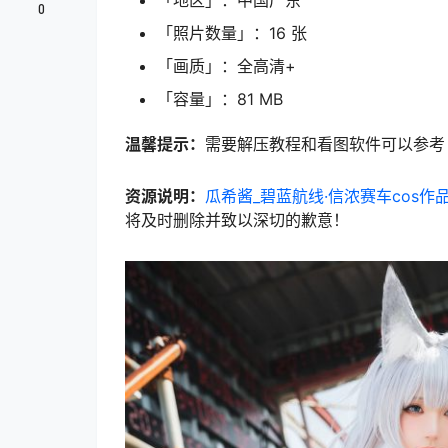
「地区」：中国广东
0
「照片数量」：16 张
「画质」：全高清+
「容量」：81 MB
温馨提示：
需要解压教程和看图软件可以参考
资源说明：
瓜希酱_碧蓝航线·信浓赛车cos作
将及时删除并致以深切的歉意！