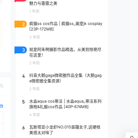
魅力与雷霆之美
1 年前
2
疯猫ss cos作品 | 疯猫ss_画室jk cosplay
[23P-172MB]
3 年前
3
就是阿朱啊摄影作品精选，从美到惊艳尽
在这里！
2 年前
4
抖音大鹅gaga微密圈作品全集（大鹅gag
a微密圈全集资源）
九
2 年前
5
水淼aqua cos蒂法 | 水淼aqua_蒂法系列·
改
旗袍&礼服cos作品 [40P-674MB]
4 年前
6
瓦斯塔亚小龙虾NO.015苗疆女子,这硬核
美感太对味了