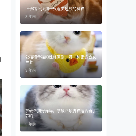
上班路上捡到一只混美短纹的橘猫
3 年前
公猫和母猫的性格区别，哪一种更适合女
们
生养
3 年前
拿破仑猫好养吗，拿破仑矮脚猫适合新手
养吗
3 年前