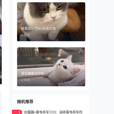
给我玩一下jio jio怎么啦
3 年前
棉花糖都没你甜～
3 年前
随机推荐
1
封疆疆v雷电将军COS：演绎雷电将军的