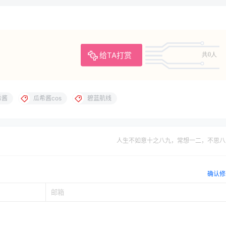
给TA打赏
共0人
希酱
瓜希酱cos
碧蓝航线
人生不如意十之八九，常想一二，不思八
确认修