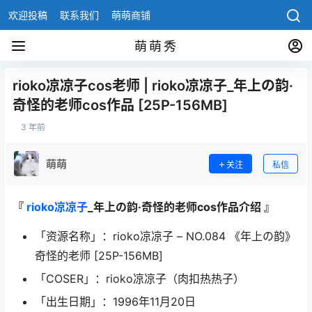
欢迎投稿
联系我们
萌萌商铺
萌萌秀
rioko凉凉子cos老师 | rioko凉凉子_年上の韵·
奇怪的老师cos作品 [25P-156MB]
3 年前
萌萌
关注
私信
『
rioko凉凉子
_年上の韵·奇怪的老师cos作品介绍 』
「资源名称」：rioko凉凉子 – NO.084 《年上の韵》
奇怪的老师 [25P-156MB]
「COSER」：rioko凉凉子（肉扣热热子）
「出生日期」：1996年11月20日