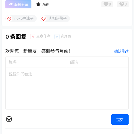
0
0
海报分享
收藏
rioko凉凉子
肉扣热热子
0 条回复
文章作者
管理员
A
M
欢迎您，新朋友，感谢参与互动！
确认修改
提交