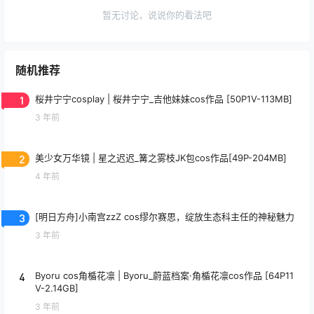
暂无讨论，说说你的看法吧
随机推荐
1
桜井宁宁cosplay | 桜井宁宁_吉他妹妹cos作品 [50P1V-113MB]
3 年前
2
美少女万华镜 | 星之迟迟_篝之雾枝JK包cos作品[49P-204MB]
4 年前
3
[明日方舟]小南宫zzZ cos缪尔赛思，绽放生态科主任的神秘魅力
3 年前
4
Byoru cos角楯花凛 | Byoru_蔚蓝档案·角楯花凛cos作品 [64P11
V-2.14GB]
3 年前