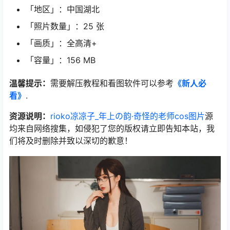
「地区」：中国湖北
「照片数量」：25 张
「画质」：全高清+
「容量」：156 MB
温馨提示：
需要解压教程和看图软件可以参考
《新人必
看》
.
资源说明：
rioko凉凉子_年上の韵·奇怪的老师cos图片
源
均来自网络搜集，如侵犯了您的版权请立即告知本站，我
们将及时删除并致以深切的歉意！