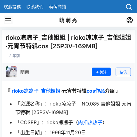
欢迎投稿
联系我们
萌萌商铺
萌萌秀
rioko凉凉子_吉他姐姐 | rioko凉凉子_吉他姐姐
·元宵节特辑cos [25P3V-169MB]
3 年前
萌萌
关注
私信
『
rioko凉凉子
_
吉他姐姐
·元宵节特辑
cos作品
介绍 』
「资源名称」：rioko凉凉子 – NO.085 吉他姐姐 元宵
节特辑 [25P3V-169MB]
「COSER」：rioko凉凉子（
肉扣热热子
）
「出生日期」：1996年11月20日