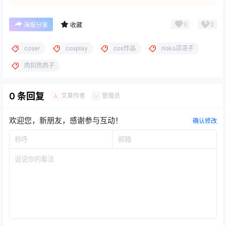
0
0
海报分享
收藏
coser
cosplay
cos作品
rioko凉凉子
肉扣热热子
0 条回复
文章作者
管理员
A
M
欢迎您，新朋友，感谢参与互动！
确认修改