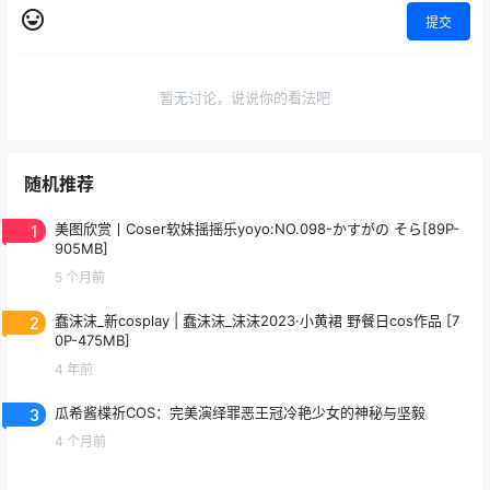
提交
暂无讨论，说说你的看法吧
随机推荐
1
美图欣赏丨Coser软妹摇摇乐yoyo:NO.098-かすがの そら[89P-
905MB]
5 个月前
2
蠢沫沫_新cosplay | 蠢沫沫_沫沫2023·小黄裙 野餐日cos作品 [7
0P-475MB]
4 年前
3
瓜希酱楪祈COS：完美演绎罪恶王冠冷艳少女的神秘与坚毅
4 个月前