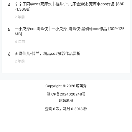
4
宁宁子同学cos死库水 | 桜井宁宁_不会游泳·死库水cos作品 [88P
-1.36GB]
2 年前
5
一小央泽cos蜘蛛侠 | 一小央泽_蜘蛛侠·黑蜘蛛cos作品 [30P-125
MB]
4 年前
6
面饼仙儿-铃兰，精品cos摄影作品赏析
2 年前
Copyright © 2026
萌萌秀
赣ICP备2024020248号
网站地图
查询 6 次，耗时 0.3918 秒