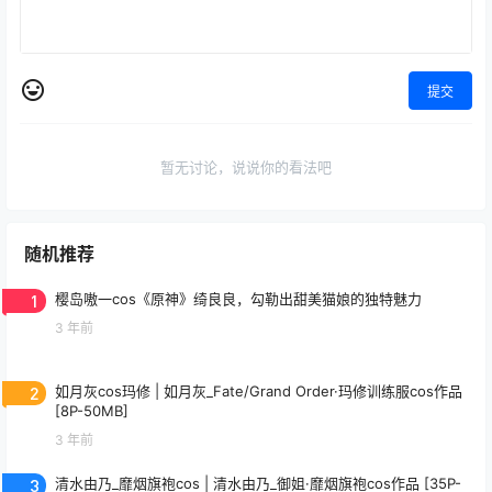
提交
暂无讨论，说说你的看法吧
随机推荐
1
樱岛嗷一cos《原神》绮良良，勾勒出甜美猫娘的独特魅力
3 年前
2
如月灰cos玛修 | 如月灰_Fate/Grand Order·玛修训练服cos作品
[8P-50MB]
3 年前
3
清水由乃_靡烟旗袍cos | 清水由乃_御姐·靡烟旗袍cos作品 [35P-