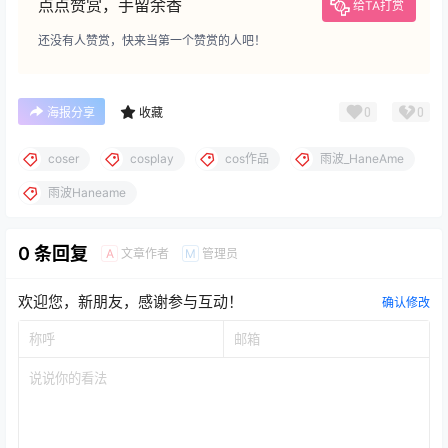
点点赞赏，手留余香
给TA打赏
还没有人赞赏，快来当第一个赞赏的人吧！
0
0
海报分享
收藏
coser
cosplay
cos作品
雨波_HaneAme
雨波Haneame
0 条回复
文章作者
管理员
A
M
欢迎您，新朋友，感谢参与互动！
确认修改