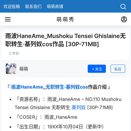
欢迎投稿
联系我们
萌萌商铺
萌萌秀
雨波HaneAme_Mushoku Tensei Ghislaine无
职转生·基列奴cos作品 [30P-71MB]
3 年前
萌萌
关注
私信
『
雨波HaneAme
_
无职转生
·
基列奴cos
作品介绍 』
「资源名称」：雨波_HaneAme – NO.110 Mushoku
Tensei Ghislaine 无职转生
基列奴
[30P-71MB]
「COSER」：雨波_HaneAme
「出生日期」：19XX年10月04日（更新中）