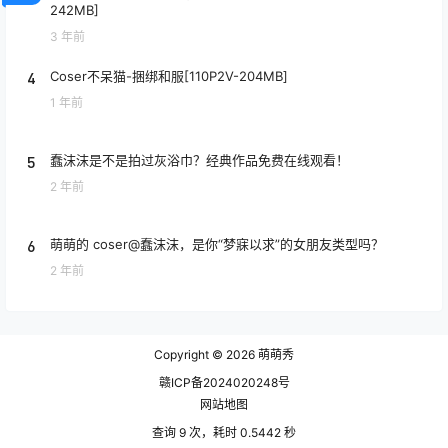
242MB]
3 年前
4
Coser不呆猫-捆绑和服[110P2V-204MB]
1 年前
5
蠢沫沫是不是拍过灰浴巾？经典作品免费在线观看！
2 年前
6
萌萌的 coser@蠢沫沫，是你“梦寐以求”的女朋友类型吗？
2 年前
Copyright © 2026
萌萌秀
赣ICP备2024020248号
网站地图
查询 9 次，耗时 0.5442 秒