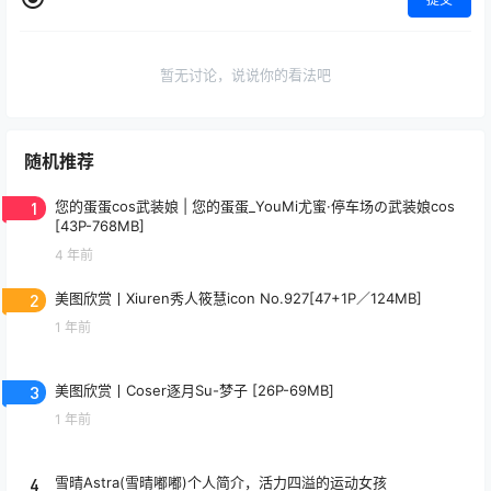
暂无讨论，说说你的看法吧
随机推荐
1
您的蛋蛋cos武装娘 | 您的蛋蛋_YouMi尤蜜·停车场の武装娘cos
[43P-768MB]
4 年前
2
美图欣赏丨Xiuren秀人筱慧icon No.927[47+1P／124MB]
1 年前
3
美图欣赏丨Coser逐月Su-梦子 [26P-69MB]
1 年前
4
雪晴Astra(雪晴嘟嘟)个人简介，活力四溢的运动女孩