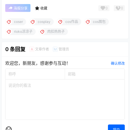
0
0
海报分享
收藏
coser
cosplay
cos作品
cos图包
rioko凉凉子
肉扣热热子
0 条回复
文章作者
管理员
A
M
欢迎您，新朋友，感谢参与互动！
确认修改
提交