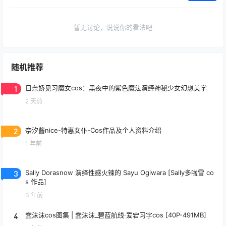
暂无讨论，说说你的看法吧
随机推荐
1
日奈娇见习魔女cos：黑夜中的紫色魔法演绎神秘少女幻想美学
2 天前
2
奈汐酱nice-特惠女仆-Cos作品及个人资料介绍
1 年前
3
Sally Dorasnow 演绎性感火辣的 Sayu Ogiwara [Sally多啦雪 co
s 作品]
3 年前
4
蠢沫沫cos图集 | 蠢沫沫_碧蓝航线·爱宕习字cos [40P-491MB]