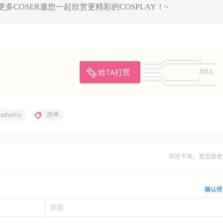
多COSER邀您一起欣赏更精彩的COSPLAY！~
给TA打赏
共0人
athefox
原神
你还不来，我怎敢老
确认修