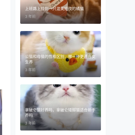
上班路上捡到一只混美短纹的橘猫
3 年前
公猫和母猫的性格区别，哪一种更适合女
生养
3 年前
拿破仑猫好养吗，拿破仑矮脚猫适合新手
养吗
3 年前