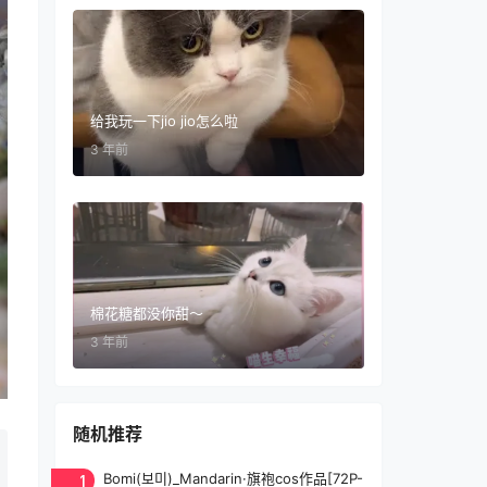
给我玩一下jio jio怎么啦
3 年前
棉花糖都没你甜～
3 年前
随机推荐
1
Bomi(보미)_Mandarin·旗袍cos作品[72P-