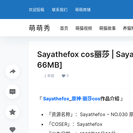
欢迎投稿
联系我们
萌萌商铺
萌萌秀
首页
萌猫视频
萌猫故事
养猫
Sayathefox cos丽莎 | Sa
66MB]
0
2 年前
『
Sayathefox
_
原神
·
丽莎cos
作品介绍 』
「资源名称」：Sayathefox – NO.030 
「COSER」：Sayathefox