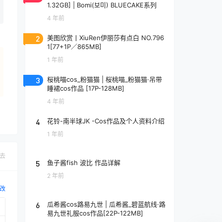
1.32GB] | Bomi(보미) BLUECAKE系列
4 年前
2
美图欣赏丨XiuRen伊丽莎有点白 NO.796
1[77+1P／865MB]
1 年前
3
桜桃喵cos_粉猫猫 | 桜桃喵_粉猫猫·吊带
睡裙cos作品 [17P-128MB]
4 年前
4
花铃-南半球JK -Cos作品及个人资料介绍
1 年前
去
5
鱼子酱fish 波比 作品详解
2 年前
改
6
瓜希酱cos路易九世 | 瓜希酱_碧蓝航线·路
易九世礼服cos作品[22P-122MB]