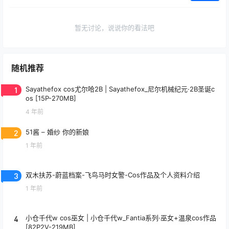
暂无讨论，说说你的看法吧
随机推荐
1
Sayathefox cos尤尔哈2B | Sayathefox_尼尔机械纪元·2B圣诞c
os [15P-270MB]
4 年前
2
51酱 – 婚纱 你的新娘
1 年前
3
双木扶苏-蔚蓝档案-飞鸟马时女警-Cos作品及个人资料介绍
1 年前
4
小仓千代w cos巫女 | 小仓千代w_Fantia系列·巫女+温泉cos作品
[82P2V-219MB]