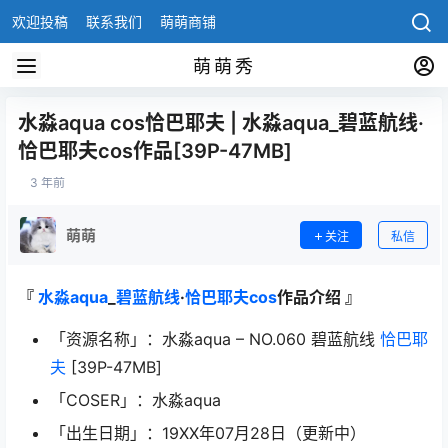
欢迎投稿
联系我们
萌萌商铺
萌萌秀
水淼aqua cos恰巴耶夫 | 水淼aqua_碧蓝航线·
恰巴耶夫cos作品[39P-47MB]
3 年前
萌萌
关注
私信
『
水淼aqua
_
碧蓝航线
·
恰巴耶夫cos
作品介绍 』
「资源名称」：水淼aqua – NO.060 碧蓝航线
恰巴耶
夫
[39P-47MB]
「COSER」：水淼aqua
「出生日期」：19XX年07月28日（更新中）