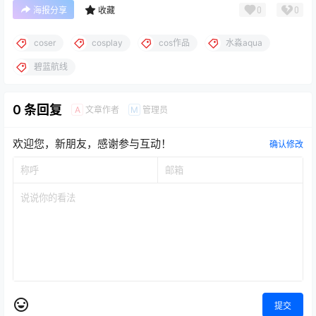
0
0
海报分享
收藏
coser
cosplay
cos作品
水淼aqua
碧蓝航线
0 条回复
文章作者
管理员
A
M
欢迎您，新朋友，感谢参与互动！
确认修改
提交