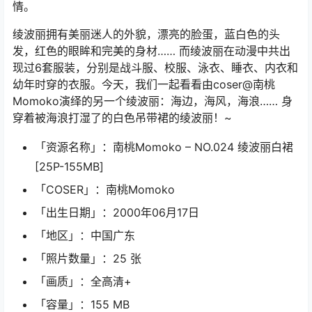
情。
绫波丽拥有美丽迷人的外貌，漂亮的脸蛋，蓝白色的头
发，红色的眼眸和完美的身材…… 而绫波丽在动漫中共出
现过6套服装，分别是战斗服、校服、泳衣、睡衣、内衣和
幼年时穿的衣服。今天，我们一起看看由coser@南桃
Momoko演绎的另一个绫波丽：海边，海风，海浪…… 身
穿着被海浪打湿了的白色吊带裙的绫波丽！~
「资源名称」：南桃Momoko – NO.024 绫波丽白裙
[25P-155MB]
「COSER」：南桃Momoko
「出生日期」：2000年06月17日
「地区」：中国广东
「照片数量」：25 张
「画质」：全高清+
「容量」：155 MB