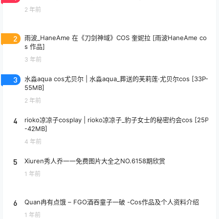
2 年前
2
雨波_HaneAme 在《刀剑神域》COS 奎妮拉 [雨波HaneAme co
s 作品]
3 年前
3
水淼aqua cos尤贝尔 | 水淼aqua_葬送的芙莉莲·尤贝尔cos [33P-
55MB]
2 年前
4
rioko凉凉子cosplay | rioko凉凉子_豹子女士的秘密约会cos [25P
-42MB]
4 年前
5
Xiuren秀人乔一一免费图片大全之NO.6158期欣赏
1 年前
6
Quan冉有点饿 – FGO酒吞童子一破 -Cos作品及个人资料介绍
1 年前