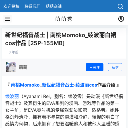
欢迎投稿
联系我们
萌萌商铺
萌萌秀
新世纪福音战士 | 南桃Momoko_绫波丽白裙
cos作品 [25P-155MB]
3 年前
萌萌
关注
私信
『
南桃Momoko
_
新世纪福音战士
·
绫波丽cos
作品介绍 』
绫波丽
（Ayanami Rei，别名：绫波零）是动漫《新世纪福
音战士》及其衍生的EVA系列的漫画、游戏等作品的第一
女主角，是EVA零号机的专属驾驶员和第一适格者。她性
格沉静清冷，拥有着不寻常的淡漠和冷静，慢慢的明白了
感情为何物，后来拥有了想要温暖他人和被他人温暖的感