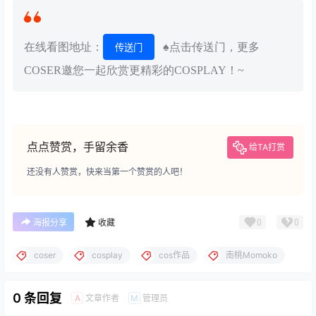
在线看图地址：
♠点击传送门，更多
传送门
COSER邀您一起欣赏更精彩的COSPLAY！~
点点赞赏，手留余香
给TA打赏
还没有人赞赏，快来当第一个赞赏的人吧！
0
0
海报分享
收藏
coser
cosplay
cos作品
南桃Momoko
0 条回复
文章作者
管理员
A
M