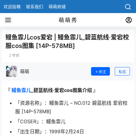
欢迎投稿
联系我们
萌萌商铺
萌萌秀
鳗鱼霏儿cos爱宕 | 鳗鱼霏儿_碧蓝航线·爱宕校
服cos图集 [14P-578MB]
2 年前
萌萌
关注
私信
『
鳗鱼霏儿
_碧蓝航线·爱宕cos图集介绍 』
「资源名称」：鳗鱼霏儿 – NO.012 碧蓝航线 爱宕校
服 [14P-578MB]
「COSER」：鳗鱼霏儿
「出生日期」：1999年2月24日