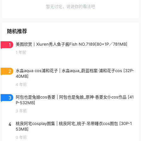
暂无讨论，说说你的看法吧
随机推荐
1
美图欣赏丨Xiuren秀人鱼子酱Fish NO.7189[80+1P／781MB]
1 年前
2
水淼aqua cos浦和花子 | 水淼aqua_蔚蓝档案·浦和花子cos [32P-
40MB]
4 年前
3
阿包也是兔娘cos香菱 | 阿包也是兔娘_原神·香菱女仆cos作品 [41
P-532MB]
3 年前
4
桃良阿宅cosplay图集 | 桃良阿宅_桃子·吊带睡衣cos图包 [30P-1
53MB]
3 年前