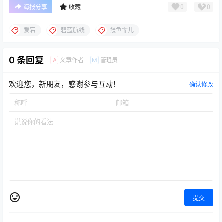
0
0
海报分享
收藏
爱宕
碧蓝航线
鳗鱼霏儿
0 条回复
文章作者
管理员
A
M
欢迎您，新朋友，感谢参与互动！
确认修改
提交